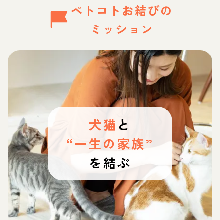
ペトコトお結びの
ミッション
犬猫
と
“一生の家族”
を結ぶ