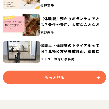
体の実態調査【保護犬・保護猫白書
牧野芽子
2026】
【体験談】預かりボランティアと
は？条件や費用、大変なことなど紹
介
牧野芽子
保護犬・保護猫のトライアルって
何？見極め方や失敗理由、準備に必
要なものを紹介
ペトコトお結び事務局
もっと見る