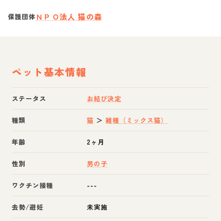
ＮＰＯ法人 猫の森
保護団体
ペット基本情報
ステータス
お結び決定
種類
猫
＞
雑種（ミックス猫）
年齢
2ヶ月
性別
男の子
ワクチン接種
---
去勢/避妊
未実施