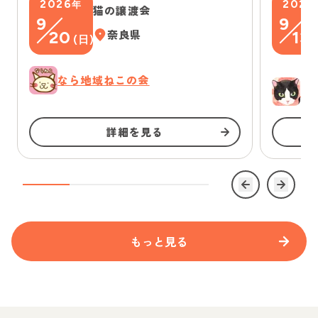
2026
2026
年
猫の譲渡会
9
9
20
奈良県
13
(
日
)
(
なら地域ねこの会
ゆ
詳細を見る
もっと見る