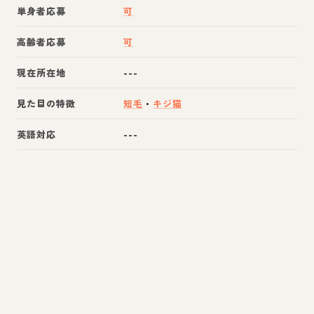
単身者応募
可
高齢者応募
可
現在所在地
---
見た目の特徴
短毛
・
キジ猫
英語対応
---