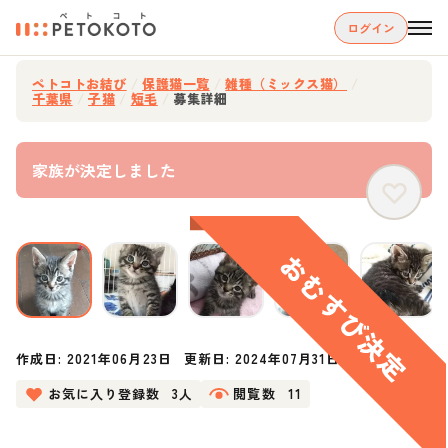
ログイン
ペトコトお結び
/
保護猫一覧
/
雑種（ミックス猫）
/
千葉県
/
子猫
/
短毛
/
募集詳細
家族が決定しました
作成日:
2021年06月23日
更新日:
2024年07月31日
お気に入り登録数
3人
閲覧数
11