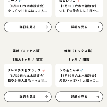
コーン
♂
雪＆むつこ
♀
【8月30日六本木譲渡会】
【8月30日六本木譲渡会】
少しずつ甘えん坊に♪人
少しずつ仲良しに♪穏や
慣れ過程を楽しんでくれ
かな女の子ペア♡
るご家庭に！
詳細を見る
詳細を見る
雑種（ミックス猫）
雑種（ミックス猫）
1歳＆9ヶ月
/
関東
3ヶ月
/
関東
クレマチス＆プラナス
♀
うめ＆こんぶ
♂
【8月30日六本木譲渡会】
【8月30日六本木譲渡会】
穏やか美人三毛ママと甘
元気いっぱい！人懐っこ
えん坊の茶白子猫のペア
い仲良し兄妹♪
★
詳細を見る
詳細を見る