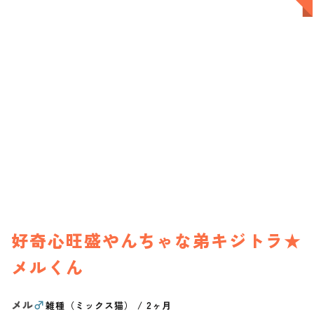
好奇心旺盛やんちゃな弟キジトラ★
メルくん
メル
♂
雑種（ミックス猫）
/
2ヶ月