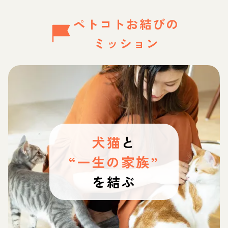
ペトコトお結びの
ミッション
犬猫
と
“一生の家族”
を結ぶ