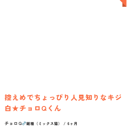
控えめでちょっぴり人見知りなキジ
白★チョロQくん
チョロQ
♂
雑種（ミックス猫）
/
6ヶ月