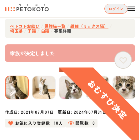
ログイン
ペトコトお結び
/
保護猫一覧
/
雑種（ミックス猫）
/
埼玉県
/
子猫
/
白猫
/
募集詳細
家族が決定しました
作成日:
2021年07月07日
更新日:
2024年07月31日
お気に入り登録数
18人
閲覧数
0