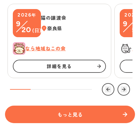
2026
2026
年
猫の譲渡会
9
9
20
奈良県
5
(
日
)
(
なら地域ねこの会
に
詳細を見る
もっと見る