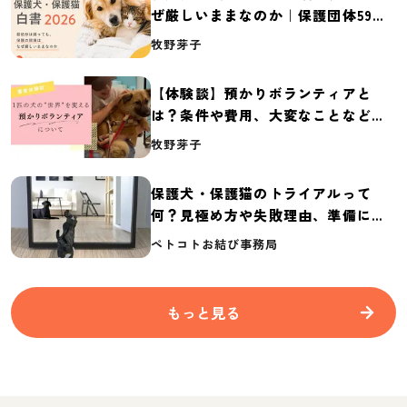
ぜ厳しいままなのか｜保護団体59団
体の実態調査【保護犬・保護猫白書
牧野芽子
2026】
【体験談】預かりボランティアと
は？条件や費用、大変なことなど紹
介
牧野芽子
保護犬・保護猫のトライアルって
何？見極め方や失敗理由、準備に必
要なものを紹介
ペトコトお結び事務局
もっと見る