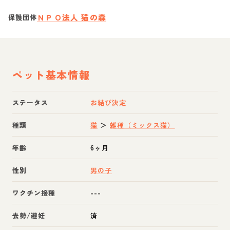
ＮＰＯ法人 猫の森
保護団体
ペット基本情報
ステータス
お結び決定
種類
猫
＞
雑種（ミックス猫）
年齢
6ヶ月
性別
男の子
ワクチン接種
---
去勢/避妊
済