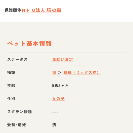
ＮＰＯ法人 猫の森
保護団体
ペット基本情報
ステータス
お結び決定
種類
猫
＞
雑種（ミックス猫）
年齢
5歳3ヶ月
性別
女の子
ワクチン接種
---
去勢/避妊
済