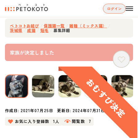
ログイン
ペトコトお結び
/
保護猫一覧
/
雑種（ミックス猫）
/
茨城県
/
成猫
/
短毛
/
募集詳細
家族が決定しました
作成日:
2021年07月25日
更新日:
2024年07月31日
お気に入り登録数
1人
閲覧数
7