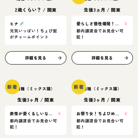
2歳くらい？
/
関東
生後3ヵ月
/
関東
ヒナ
♂
愛らしさ個性爆発！ドロンジョちゃん💘
♀
元気いっぱい！ちょび髭
都内譲渡会でお見合い可
がチャームポイント
能！
詳細を見る
詳細を見る
新着
新着
雑種（ミックス猫）
雑種（ミックス猫）
生後3ヶ月
/
関東
生後3ヶ月
/
関東
表情が愛くるしいなつっこちゃん🍑
♀
お祭り女！ちよひめちゃん🍑
♀
都内譲渡会でお見合い可
都内譲渡会でお見合い可
能！
能！