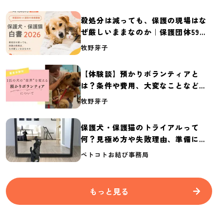
殺処分は減っても、保護の現場はな
ぜ厳しいままなのか｜保護団体59団
体の実態調査【保護犬・保護猫白書
牧野芽子
2026】
【体験談】預かりボランティアと
は？条件や費用、大変なことなど紹
介
牧野芽子
保護犬・保護猫のトライアルって
何？見極め方や失敗理由、準備に必
要なものを紹介
ペトコトお結び事務局
もっと見る