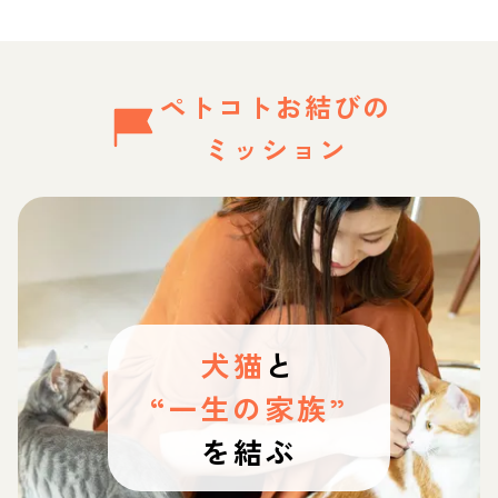
ペトコトお結びの
ミッション
犬猫
と
“一生の家族”
を結ぶ