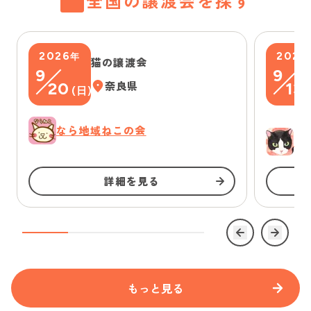
全国の譲渡会を探す
2026
2026
年
猫の譲渡会
9
9
20
奈良県
13
(
日
)
(
なら地域ねこの会
ゆ
詳細を見る
もっと見る