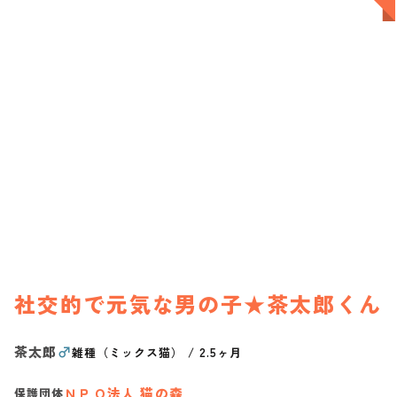
社交的で元気な男の子★茶太郎くん
茶太郎
♂
雑種（ミックス猫）
/
2.5ヶ月
ＮＰＯ法人 猫の森
保護団体