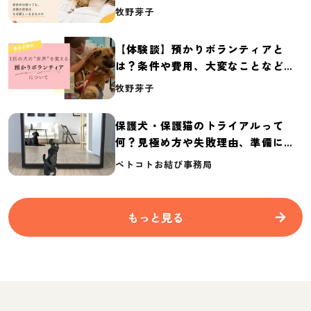
体の実態調査【保護犬・保護猫白書
牧野芽子
2026】
【体験談】預かりボランティアと
は？条件や費用、大変なことなど紹
介
牧野芽子
保護犬・保護猫のトライアルって
何？見極め方や失敗理由、準備に必
要なものを紹介
ペトコトお結び事務局
もっと見る