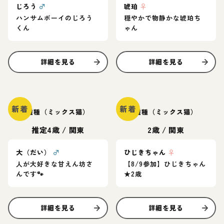
じろう
♂
琥珀
♀
ハンサムボーイのじろう
穏やかで物静かな琥珀ち
くん
ゃん
詳細を見る
詳細を見る
新着
新着
雑種（ミックス猫）
雑種（ミックス猫）
推定4歳
/
関東
2歳
/
関東
大（だい）
♂
ひじきちゃん
♀
人が大好きな甘えん坊さ
【8/9参加】ひじきちゃん
んです🐾
★2歳
詳細を見る
詳細を見る