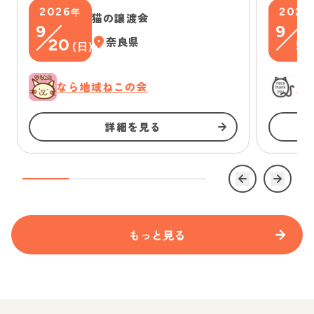
2026
2026
年
猫の譲渡会
9
9
20
奈良県
5
(
日
)
(
なら地域ねこの会
に
詳細を見る
もっと見る