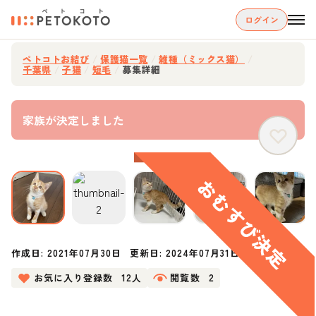
ログイン
ペトコトお結び
/
保護猫一覧
/
雑種（ミックス猫）
/
千葉県
/
子猫
/
短毛
/
募集詳細
家族が決定しました
作成日:
2021年07月30日
更新日:
2024年07月31日
お気に入り登録数
12人
閲覧数
2