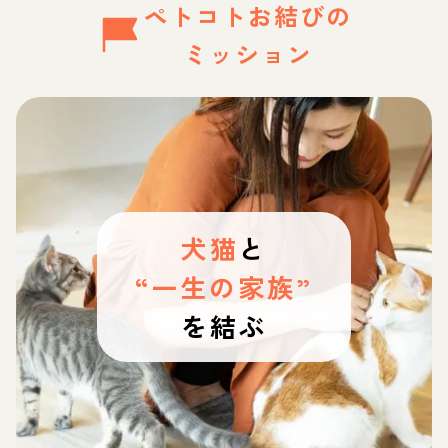
ペトコトお結びの
ミッション
犬猫
と
“一生の家族”
を結ぶ