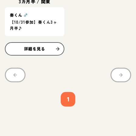
3カ月半
/
関東
奏くん
♂
【10/31参加】奏くん3ヶ
月半♪
詳細を見る
1