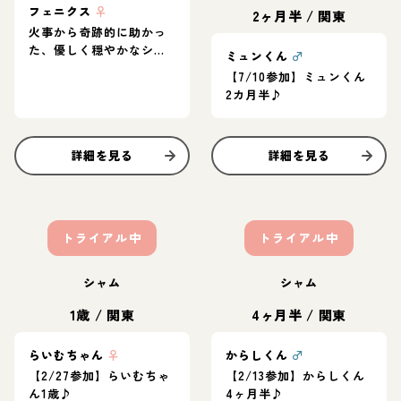
フェニクス
♀
2ヶ月半
/
関東
火事から奇跡的に助かっ
た、優しく穏やかなシャ
ミュンくん
♂
ム系mix
【7/10参加】ミュンくん
2カ月半♪
詳細を見る
詳細を見る
トライアル中
トライアル中
シャム
シャム
1歳
/
関東
4ヶ月半
/
関東
らいむちゃん
♀
からしくん
♂
【2/27参加】らいむちゃ
【2/13参加】からしくん
ん1歳♪
4ヶ月半♪