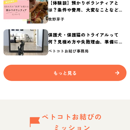
【体験談】預かりボランティアと
は？条件や費用、大変なことなど紹
介
牧野芽子
保護犬・保護猫のトライアルって
何？見極め方や失敗理由、準備に必
要なものを紹介
ペトコトお結び事務局
もっと見る
ペトコトお結びの
ミッション