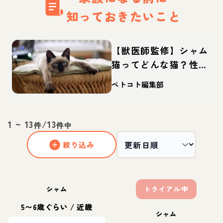
知っておきたいこと
【獣医師監修】シャム
猫ってどんな猫？性
格・体重・寿命の特
ペトコト編集部
徴・迎え方
1
~
13
/
13
件
件中
絞り込み
シャム
トライアル中
5〜6歳ぐらい
/
近畿
シャム