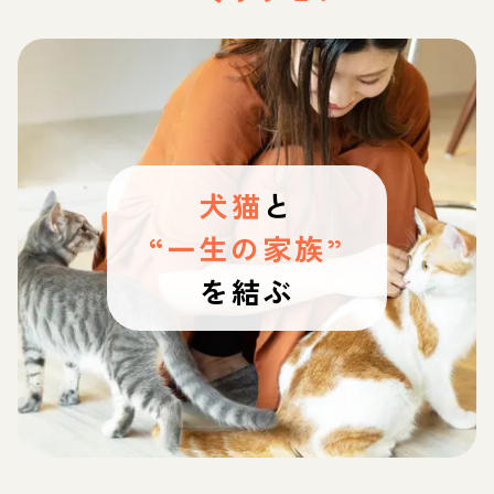
犬猫
と
“一生の家族”
を結ぶ