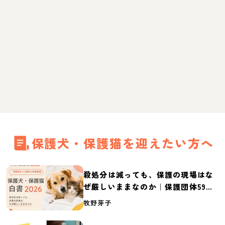
保護犬・保護猫を迎えたい方へ
殺処分は減っても、保護の現場はな
ぜ厳しいままなのか｜保護団体59団
体の実態調査【保護犬・保護猫白書
牧野芽子
2026】