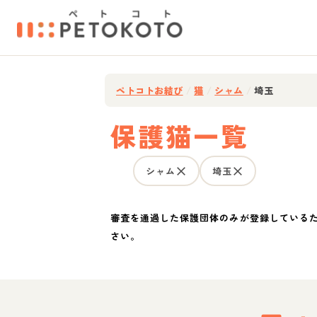
ペトコトお結び
/
猫
/
シャム
/
埼玉
保護猫一覧
シャム
埼玉
審査を通過した保護団体のみが登録している
さい。