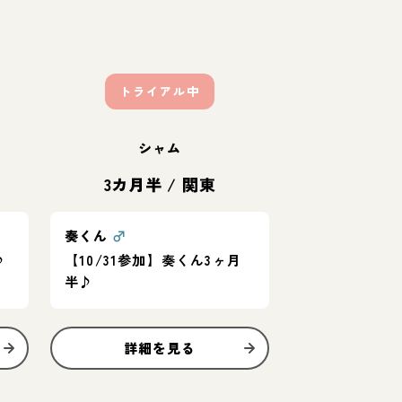
トライアル中
シャム
3カ月半
/
関東
奏くん
♂
♪
【10/31参加】奏くん3ヶ月
半♪
詳細を見る