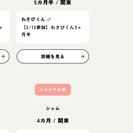
5カ月半
/
関東
わさびくん
♂
ヶ
【3/13参加】わさびくん5ヶ
月半
詳細を見る
トライアル中
シャム
4カ月
/
関東