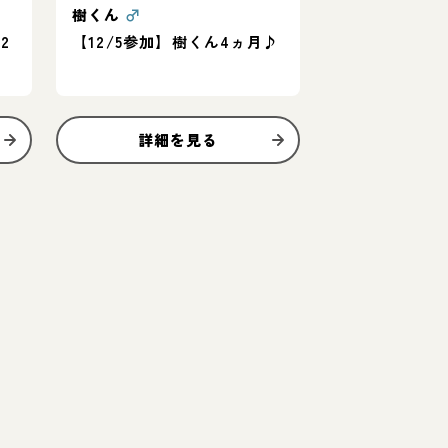
樹くん
♂
2
【12/5参加】樹くん4ヵ月♪
詳細を見る