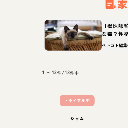
家
【獣医師
な猫？性
迎え方
ペトコト編集
1
~
13
/
13
件
件中
トライアル中
シャム