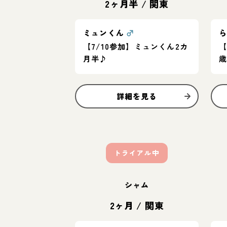
2ヶ月半
/
関東
ミュンくん
♂
【7/10参加】ミュンくん2カ
【
月半♪
詳細を見る
トライアル中
シャム
2ヶ月
/
関東