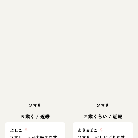
ソマリ
ソマリ
５歳く
/
近畿
２歳くらい
/
近畿
よしこ
♀
どき&ぽこ
♀
ソマリ。人が大好きな甘
ソマリ、少しビビりな甘