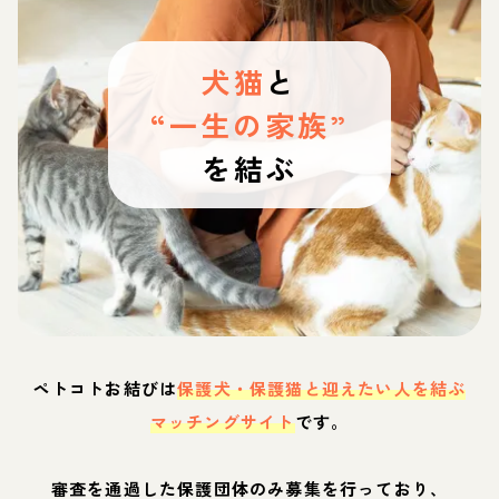
犬猫
と
“一生の家族”
を結ぶ
ペトコトお結びは
保護犬・保護猫と迎えたい人を結ぶ
マッチングサイト
です。
審査を通過した保護団体のみ募集を行っており、