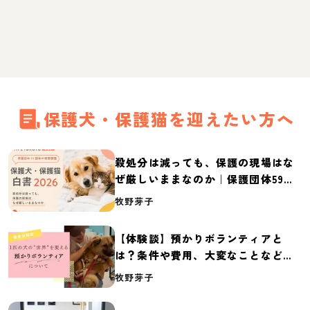
保護犬・保護猫を迎えたい方へ
殺処分は減っても、保護の現場はな
ぜ厳しいままなのか｜保護団体59団
体の実態調査【保護犬・保護猫白書
牧野芽子
2026】
【体験談】預かりボランティアと
は？条件や費用、大変なことなど紹
介
牧野芽子