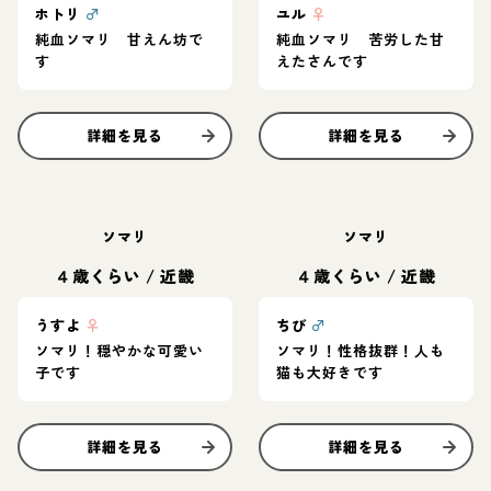
ホトリ
♂
ユル
♀
純血ソマリ 甘えん坊で
純血ソマリ 苦労した甘
す
えたさんです
詳細を見る
詳細を見る
ソマリ
ソマリ
４歳くらい
/
近畿
４歳くらい
/
近畿
うすよ
♀
ちび
♂
ソマリ！穏やかな可愛い
ソマリ！性格抜群！人も
子です
猫も大好きです
詳細を見る
詳細を見る