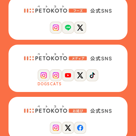
DOGS
CATS