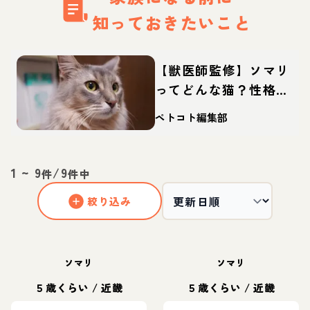
知っておきたいこと
【獣医師監修】ソマリ
ってどんな猫？性格・
体重・寿命の特徴・迎
ペトコト編集部
え方
1
~
9
/
9
件
件中
絞り込み
ソマリ
ソマリ
５歳くらい
/
近畿
５歳くらい
/
近畿