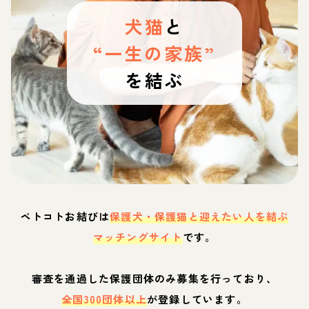
犬猫
と
“一生の家族”
を結ぶ
ペトコトお結びは
保護犬・保護猫と迎えたい人を結ぶ
マッチングサイト
です。
審査を通過した保護団体のみ募集を行っており、
全国300団体以上
が登録しています。