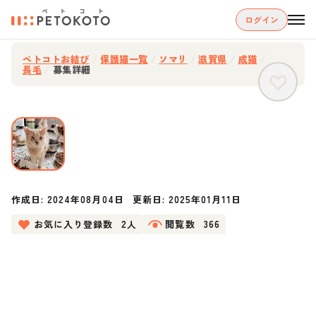
ログイン
ペトコトお結び
/
保護猫一覧
/
ソマリ
/
滋賀県
/
成猫
/
長毛
/
募集詳細
作成日:
2024年08月04日
更新日:
2025年01月11日
お気に入り登録数
2人
閲覧数
366