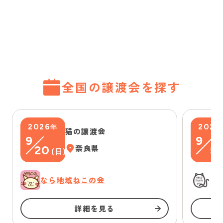
全国の譲渡会を探す
2026
2026
年
猫の譲渡会
9
9
20
奈良県
5
(
日
)
(
なら地域ねこの会
に
詳細を見る