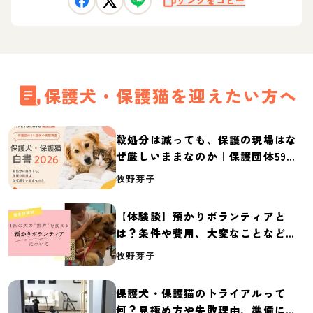
リンクをコピー
保護犬・保護猫を迎えたい方へ
殺処分は減っても、保護の現場はな
ぜ厳しいままなのか｜保護団体59団
体の実態調査【保護犬・保護猫白書
牧野芽子
2026】
【体験談】預かりボランティアと
は？条件や費用、大変なことなど紹
介
牧野芽子
保護犬・保護猫のトライアルって
何？見極め方や失敗理由、準備に必