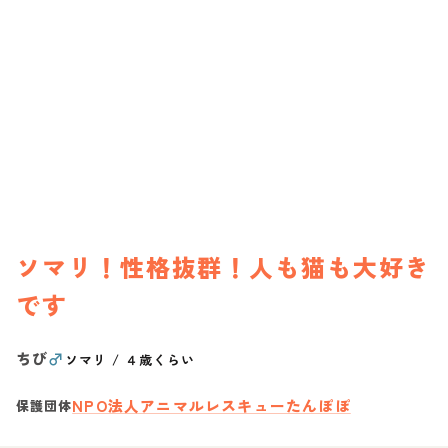
ソマリ！性格抜群！人も猫も大好き
です
ちび
♂
ソマリ
/
４歳くらい
NPO法人アニマルレスキューたんぽぽ
保護団体