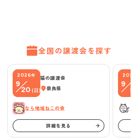
全国の譲渡会を探す
2026
2026
年
猫の譲渡会
9
9
20
奈良県
5
(
日
)
(
なら地域ねこの会
に
詳細を見る