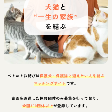
犬猫
と
“一生の家族”
を結ぶ
ペトコトお結びは
保護犬・保護猫と迎えたい人を結ぶ
マッチングサイト
です。
審査を通過した保護団体のみ募集を行っており、
全国300団体以上
が登録しています。