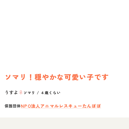
ソマリ！穏やかな可愛い子です
うすよ
♀
ソマリ
/
４歳くらい
NPO法人アニマルレスキューたんぽぽ
保護団体