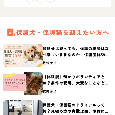
保護犬・保護猫を迎えたい方へ
殺処分は減っても、保護の現場はな
ぜ厳しいままなのか｜保護団体59団
体の実態調査【保護犬・保護猫白書
牧野芽子
2026】
【体験談】預かりボランティアと
は？条件や費用、大変なことなど紹
介
牧野芽子
保護犬・保護猫のトライアルって
何？見極め方や失敗理由、準備に必