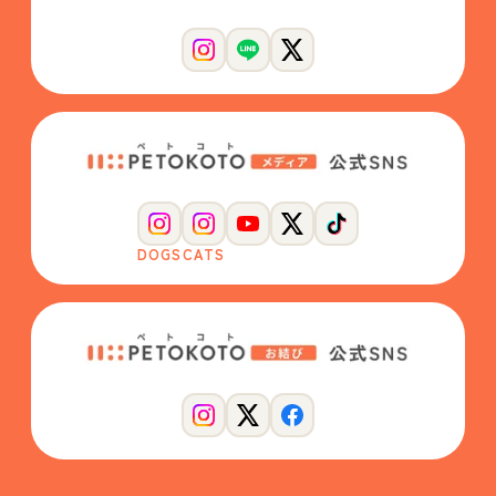
DOGS
CATS