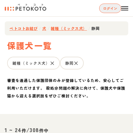
ログイン
ペトコトお結び
/
犬
/
雑種（ミックス犬）
/
静岡
保護犬一覧
雑種（ミックス犬）
静岡
審査を通過した保護団体のみが登録しているため、安心してご
利用いただけます。 殺処分問題の解決に向けて、保護犬や保護
猫から迎える選択肢をぜひご検討ください。
1
~
24
/
308
件
件中