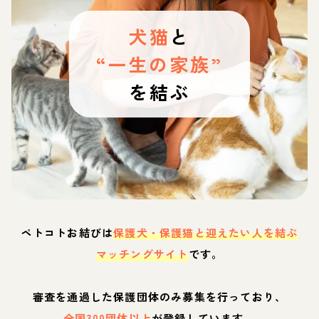
犬猫
と
“一生の家族”
を結ぶ
ペトコトお結びは
保護犬・保護猫と迎えたい人を結ぶ
マッチングサイト
です。
審査を通過した保護団体のみ募集を行っており、
全国300団体以上
が登録しています。