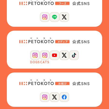
DOGS
CATS