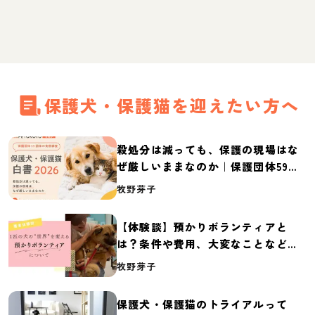
保護犬・保護猫を迎えたい方へ
殺処分は減っても、保護の現場はな
ぜ厳しいままなのか｜保護団体59団
体の実態調査【保護犬・保護猫白書
牧野芽子
2026】
【体験談】預かりボランティアと
は？条件や費用、大変なことなど紹
介
牧野芽子
保護犬・保護猫のトライアルって