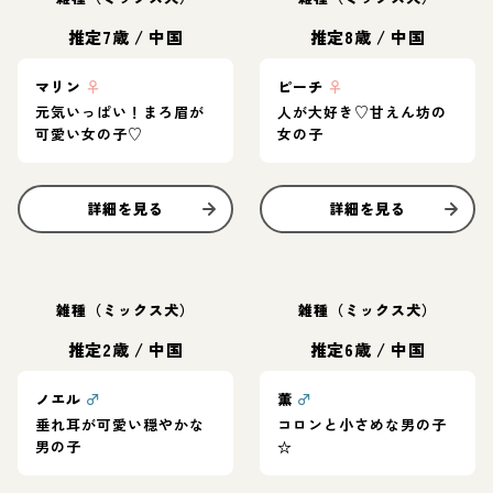
推定7歳
/
中国
推定8歳
/
中国
マリン
♀
ピーチ
♀
元気いっぱい！まろ眉が
人が大好き♡甘えん坊の
可愛い女の子♡
女の子
詳細を見る
詳細を見る
雑種（ミックス犬）
雑種（ミックス犬）
推定2歳
/
中国
推定6歳
/
中国
ノエル
♂
薫
♂
垂れ耳が可愛い穏やかな
コロンと小さめな男の子
男の子
☆