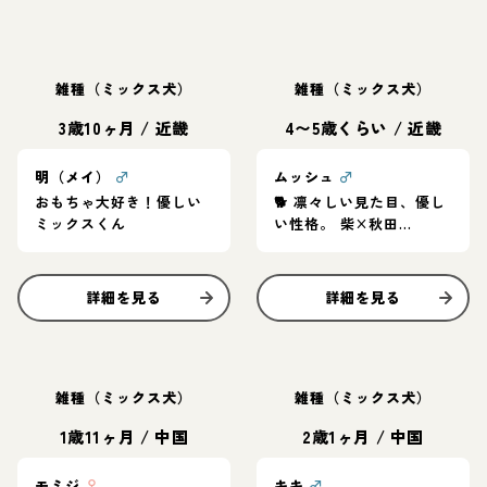
雑種（ミックス犬）
雑種（ミックス犬）
3歳10ヶ月
/
近畿
4〜5歳くらい
/
近畿
明（メイ）
♂
ムッシュ
♂
おもちゃ大好き！優しい
🐕 凛々しい見た目、優し
ミックスくん
い性格。 柴×秋田
MIX「ムッシュ」家族募
集中
詳細を見る
詳細を見る
雑種（ミックス犬）
雑種（ミックス犬）
1歳11ヶ月
/
中国
2歳1ヶ月
/
中国
モミジ
♀
キキ
♂