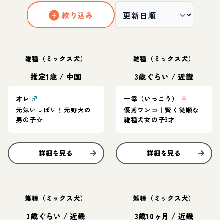
絞り込み
雑種（ミックス犬）
雑種（ミックス犬）
推定1歳
/
中国
3歳ぐらい
/
近畿
オレ
♂
一幸（いっこう）
♀
元気いっぱい！元野犬の
優秀ワンコ｜賢く従順な
男の子☆
雑種犬女の子3才
詳細を見る
詳細を見る
雑種（ミックス犬）
雑種（ミックス犬）
3歳ぐらい
/
近畿
3歳10ヶ月
/
近畿