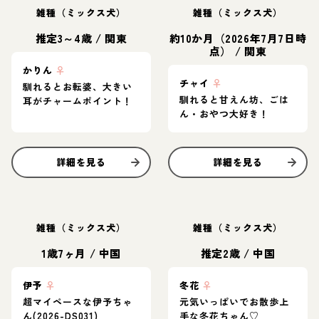
雑種（ミックス犬）
雑種（ミックス犬）
推定3～4歳
/
関東
約10か月（2026年7月7日時
点）
/
関東
かりん
♀
チャイ
♀
馴れるとお転婆、大きい
馴れると甘えん坊、ごは
耳がチャームポイント！
ん・おやつ大好き！
詳細を見る
詳細を見る
雑種（ミックス犬）
雑種（ミックス犬）
1歳7ヶ月
/
中国
推定2歳
/
中国
伊予
♀
冬花
♀
超マイペースな伊予ちゃ
元気いっぱいでお散歩上
ん(2026-DS031)
手な冬花ちゃん♡