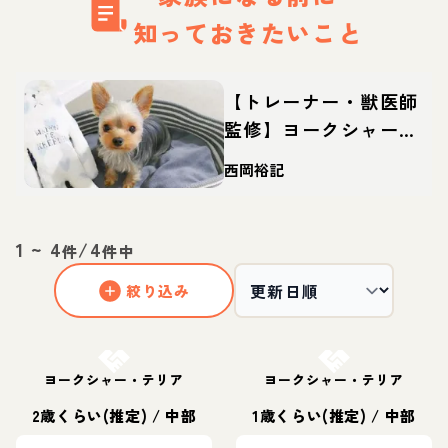
知っておきたいこと
【トレーナー・獣医師
監修】ヨークシャーテ
リアってどんな犬？性
西岡裕記
格・特徴・育て方・迎
え方
1
~
4
/
4
件
件中
絞り込み
お結び決定
お結び決定
ヨークシャー・テリア
ヨークシャー・テリア
2歳くらい(推定)
/
中部
1歳くらい(推定)
/
中部