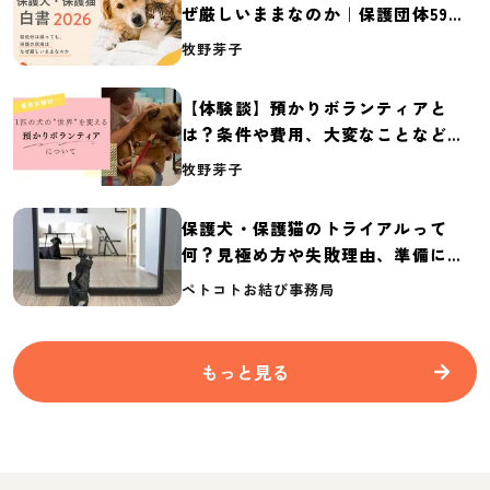
ぜ厳しいままなのか｜保護団体59団
体の実態調査【保護犬・保護猫白書
牧野芽子
2026】
【体験談】預かりボランティアと
は？条件や費用、大変なことなど紹
介
牧野芽子
保護犬・保護猫のトライアルって
何？見極め方や失敗理由、準備に必
要なものを紹介
ペトコトお結び事務局
もっと見る