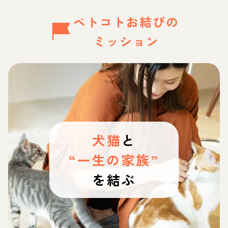
ペトコトお結びの
ミッション
犬猫
と
“一生の家族”
を結ぶ