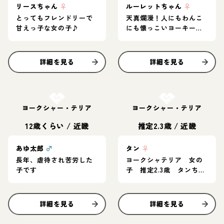
リースちゃん
♀
ルーレットちゃん
♀
とってもフレンドリーで
天真爛漫！人にもわんこ
甘えっ子な女の子♪
にも懐っこいヨーキーの
女の子
詳細を見る
詳細を見る
お結び決定
お結び決定
ヨークシャー・テリア
ヨークシャー・テリア
12歳くらい
/
近畿
推定2.3歳
/
近畿
あゆ太郎
♂
タン
♀
長年、虐待され苦労した
ヨークシャテリア 女の
子です
子 推定2.3歳 タンちゃ
ん
詳細を見る
詳細を見る