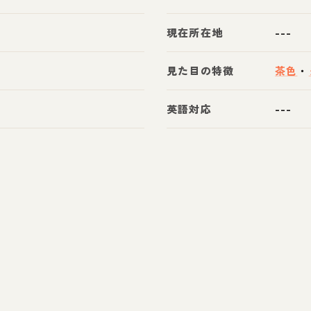
現在所在地
---
見た目の特徴
茶色
・
英語対応
---