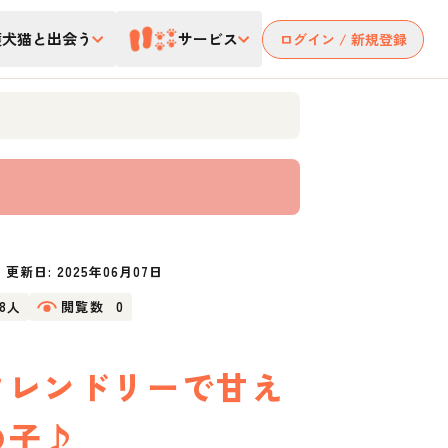
護犬猫と出会う
サービス
ログイン / 新規登録
更新日:
2025年06月07日
18人
閲覧数
0
フレンドリーで甘え
の子♪