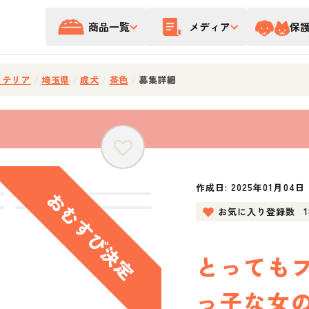
商品一覧
メディア
保
・テリア
/
埼玉県
/
成犬
/
茶色
/
募集詳細
作成日:
2025年01月04日
お気に入り登録数
とっても
っ子な女