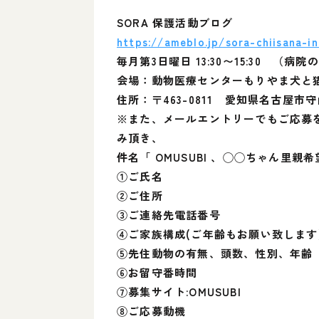
SORA 保護活動ブログ
https://ameblo.jp/sora-chiisana-i
毎月第3日曜日 13:30〜15:30 
会場：動物医療センターもりやま犬
住所：〒463-0811 愛知県名古屋市守
※また、メールエントリーでもご応募
み頂き、
件名「 OMUSUBI 、◯◯ちゃん里
①ご氏名
②ご住所
③ご連絡先電話番号
④ご家族構成(ご年齢もお願い致します
⑤先住動物の有無、頭数、性別、年齢
⑥お留守番時間
⑦募集サイト:OMUSUBI
⑧ご応募動機