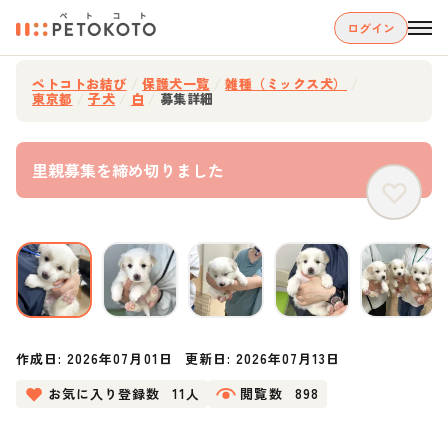
ログイン
ペトコトお結び
/
保護犬一覧
/
雑種（ミックス犬）
/
東京都
/
子犬
/
白
/
募集詳細
里親募集を締め切りました
作成日:
2026年07月01日
更新日:
2026年07月13日
お気に入り登録数
11人
閲覧数
898