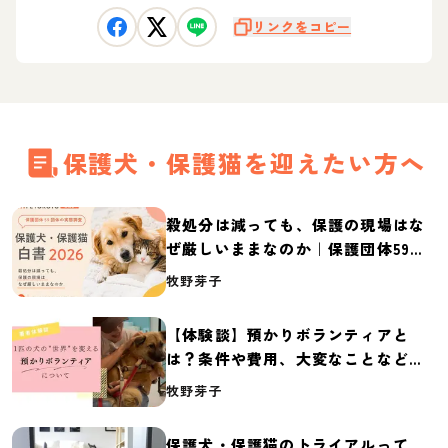
リンクをコピー
保護犬・保護猫を迎えたい方へ
殺処分は減っても、保護の現場はな
ぜ厳しいままなのか｜保護団体59団
体の実態調査【保護犬・保護猫白書
牧野芽子
2026】
【体験談】預かりボランティアと
は？条件や費用、大変なことなど紹
介
牧野芽子
保護犬・保護猫のトライアルって