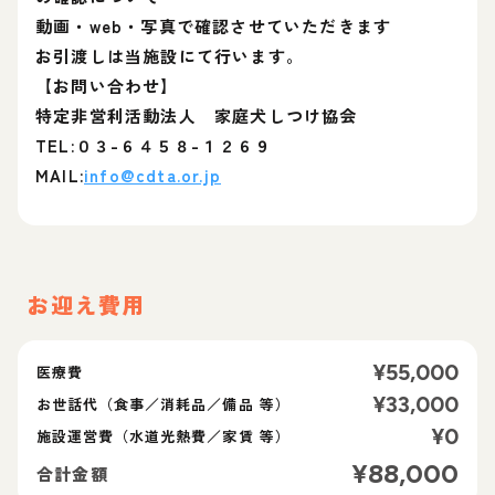
動画・web・写真で確認させていただきます
お引渡しは当施設にて行います。
【お問い合わせ】
特定非営利活動法人 家庭犬しつけ協会
TEL:０３-６４５８-１２６９
MAIL:
info@cdta.or.jp
お迎え費用
¥
55,000
医療費
¥
33,000
お世話代（食事／消耗品／備品 等）
¥
0
施設運営費（水道光熱費／家賃 等）
¥
88,000
合計金額