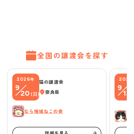
全国の譲渡会を探す
2026
2026
年
猫の譲渡会
9
9
20
奈良県
13
(
日
)
(
なら地域ねこの会
ゆ
詳細を見る