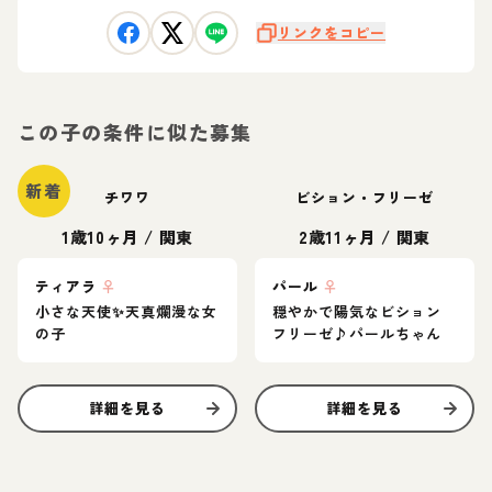
リンクをコピー
この子の条件に似た募集
新着
チワワ
ビション・フリーゼ
1歳10ヶ月
/
関東
2歳11ヶ月
/
関東
ティアラ
♀
パール
♀
小さな天使✨️天真爛漫な女
穏やかで陽気なビション
の子
フリーゼ♪パールちゃん
詳細を見る
詳細を見る