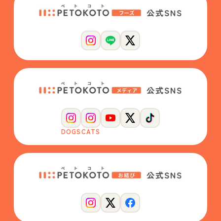
DOGS
CATS