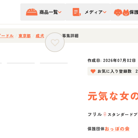
商品一覧
メディア
保
プードル
/
東京都
/
成犬
/
茶色
/
募集詳細
作成日:
2026年07月02日
お気に入り登録数
元気な女
フリル
♀
スタンダードプ
おっぽの会
保護団体