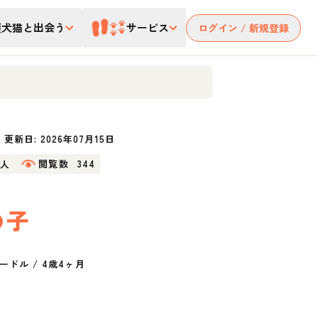
護犬猫と出会う
サービス
ログイン / 新規登録
更新日:
2026年07月15日
2人
閲覧数
344
の子
ードル
/
4歳4ヶ月