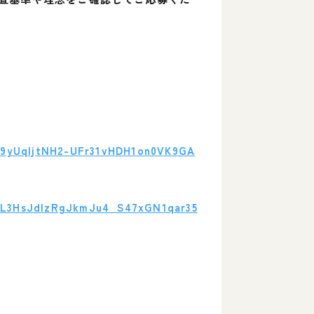
jk9yUqljtNH2-UFr31vHDH1on0VK9GA
CsL3HsJdIzRgJkmJu4_S47xGN1qar35