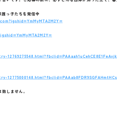
で保護っ子たちを発信中
o_com?igshid=YmMyMTA2M2Y=
ai?igshid=YmMyMTA2M2Y=
ntry-12769275548.html?fbclid=PAAaah1uCehCE8E1FeAv
entry-12775000148.html?fbclid=PAAab8FDR9SGFAHmtH
は致しません。