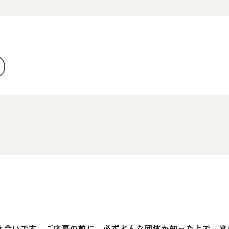
。
き合いです。ご応募の前に、必ずどんな団体か知った上で、審