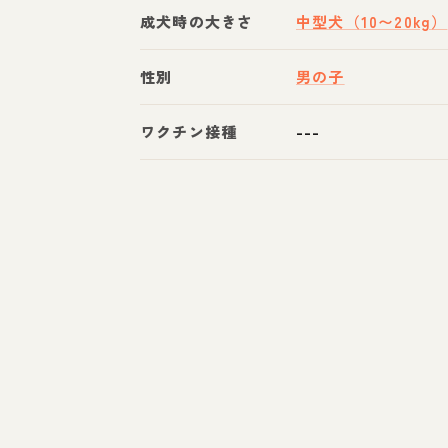
成犬時の大きさ
中型犬（10〜20kg）
性別
男の子
ワクチン接種
---