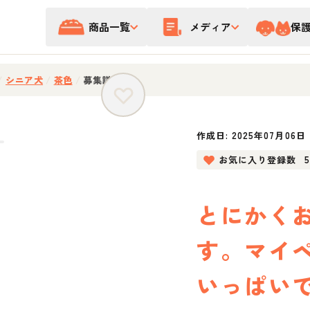
商品一覧
メディア
保
/
シニア犬
/
茶色
/
募集詳細
作成日:
2025年07月06日
お気に入り登録数
とにかく
す。マイ
いっぱい