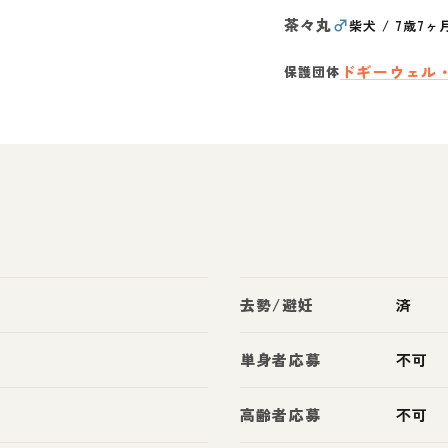
茶々丸
♂
柴犬
/
7歳7ヶ
ドギーウェル
保護団体
去勢/避妊
済
単身者応募
不可
高齢者応募
不可