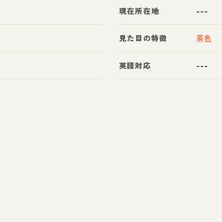
現在所在地
---
見た目の特徴
茶色
英語対応
---