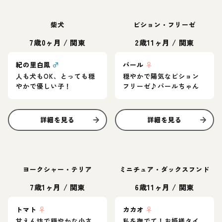
柴犬
ビション・フリーゼ
7歳0ヶ月
/
関東
2歳11ヶ月
/
関東
紀の里白鳳
♂
パール
♀
人も犬もOK、とっても穏
穏やかで陽気なビション
やかで優しい子！
フリーゼ♪パールちゃん
詳細を見る
詳細を見る
ヨークシャー・テリア
ミニチュア・ダックスフンド
7歳1ヶ月
/
関東
6歳11ヶ月
/
関東
トマト
♀
カカオ
♀
甘えん坊で穏やかな小さ
私を撫でて！お姫様タイ