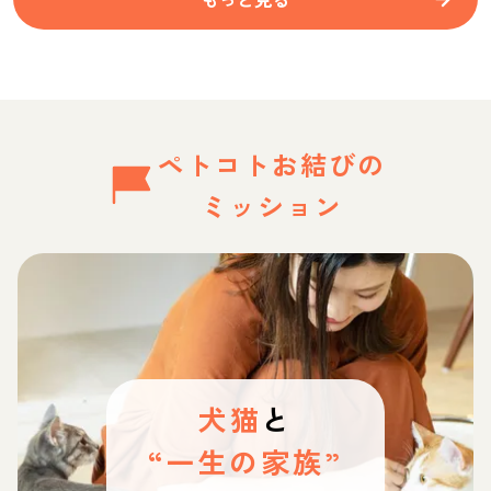
ペトコトお結びの
ミッション
犬猫
と
“一生の家族”