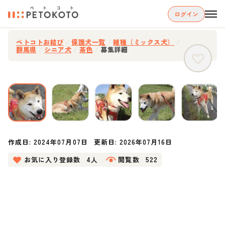
ログイン
ペトコトお結び
/
保護犬一覧
/
雑種（ミックス犬）
/
群馬県
/
シニア犬
/
茶色
/
募集詳細
作成日:
2024年07月07日
更新日:
2026年07月16日
お気に入り登録数
4人
閲覧数
522