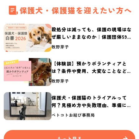
保護犬・保護猫を迎えたい方へ
殺処分は減っても、保護の現場はな
ぜ厳しいままなのか｜保護団体59団
体の実態調査【保護犬・保護猫白書
牧野芽子
2026】
【体験談】預かりボランティアと
は？条件や費用、大変なことなど紹
介
牧野芽子
保護犬・保護猫のトライアルって
何？見極め方や失敗理由、準備に必
要なものを紹介
ペトコトお結び事務局
もっと見る