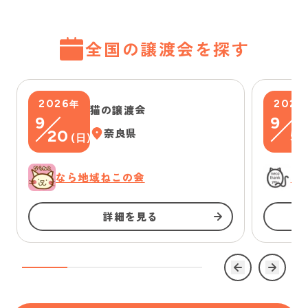
全国の譲渡会を探す
2026
2026
年
猫の譲渡会
9
9
20
奈良県
5
(
日
)
(
なら地域ねこの会
に
詳細を見る