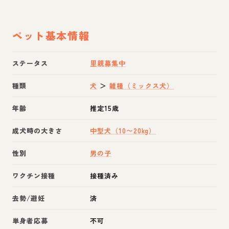
ペット基本情報
ステータス
里親募集中
種類
犬
＞
雑種（ミックス犬）
年齢
推定15歳
成犬時の大きさ
中型犬（10〜20kg）
性別
男の子
ワクチン接種
接種済み
去勢/避妊
済
単身者応募
不可