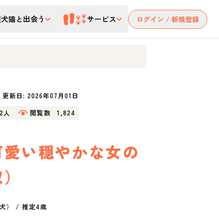
護犬猫と出会う
サービス
ログイン / 新規登録
更新日:
2026年07月01日
12人
閲覧数
1,824
可愛い穏やかな女の
取）
犬）
/
推定4歳