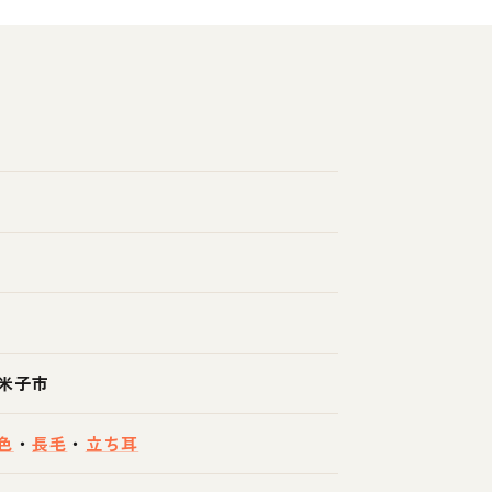
米子市
色
・
長毛
・
立ち耳