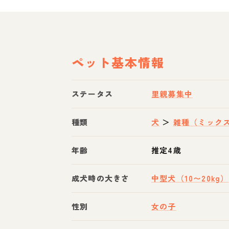
ペット基本情報
ステータス
里親募集中
種類
犬
＞
雑種（ミック
年齢
推定4歳
成犬時の大きさ
中型犬（10〜20kg）
性別
女の子