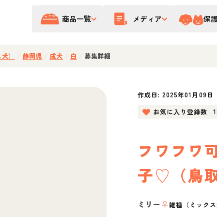
商品一覧
メディア
保
ス犬）
/
静岡県
/
成犬
/
白
/
募集詳細
作成日:
2025年01月09日
お気に入り登録数
フワフワ
子♡（鳥
ミリー
♀
雑種（ミックス