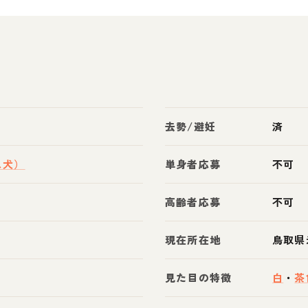
去勢/避妊
済
ス犬）
単身者応募
不可
高齢者応募
不可
現在所在地
鳥取県
見た目の特徴
白
・
茶