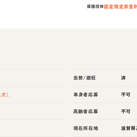
認定特定非営
保護団体
去勢/避妊
済
ス犬）
単身者応募
不可
高齢者応募
不可
現在所在地
滋賀県