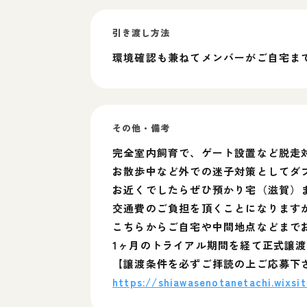
引き渡し方法
環境確認も兼ねてメンバーがご自宅ま
その他・備考
完全室内飼育で、ゲート設置など脱走
お散歩中など外での迷子対策としてダ
お近くでしたらぜひ預かり宅（滋賀）
交通費のご負担を頂くことになります
こちらからご自宅や中間地点などまで
1ヶ月のトライアル期間を経て正式譲
【譲渡条件を必ずご拝読の上ご応募下
https://shiawasenotanetachi.wixsi