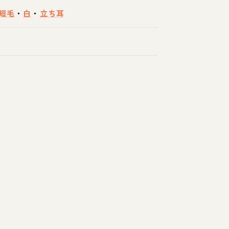
短毛
・
白
・
立ち耳