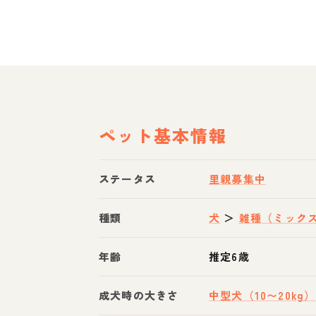
ペット基本情報
ステータス
里親募集中
種類
犬
＞
雑種（ミック
年齢
推定6歳
成犬時の大きさ
中型犬（10〜20kg）