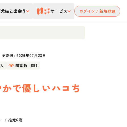
護犬猫と出会う
サービス
ログイン / 新規登録
更新日:
2026年07月23日
9人
閲覧数
881
やかで優しいハコち
）
/
推定6歳