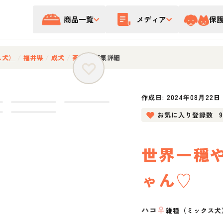
商品一覧
メディア
保
ス犬）
/
福井県
/
成犬
/
茶色
/
募集詳細
作成日:
2024年08月22日
お気に入り登録数
世界一穏
ゃん♡
ハコ
♀
雑種（ミックス犬