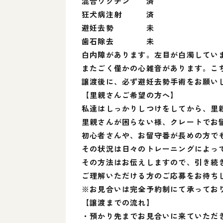
混合ワクチン 済
狂犬病注射 済
避妊去勢 未
歯石除去 未
白内障があります。左目が白濁してい
またごく僅かの心雑音があります。こ
譲渡後に、必ず避妊去勢手術をお願い
【里親さんご希望の方へ】
私達はしっかりしつけをしてから、里
里親さんが困らない様、クレートでお
初心者さんや、お留守番が長めの方で
その状況は日々のトレーニングによっ
その方法はお伝えしますので、引き続
ご理解いただける方のご応募をお待ち
※お見合いは完全予約制にて承ってお
【譲渡までの流れ】
・預かり先までお見合いに来ていただ