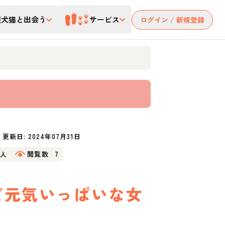
護犬猫と出会う
サービス
ログイン / 新規登録
更新日:
2024年07月31日
0人
閲覧数
7
ど元気いっぱいな女
。