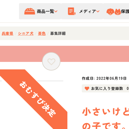
商品一覧
メディア
保
/
兵庫県
/
シニア犬
/
茶色
/
募集詳細
作成日:
2022年06月19日
お気に入り登録数
小さいけ
の子です