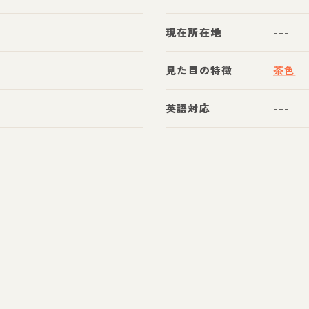
現在所在地
---
見た目の特徴
茶色
英語対応
---