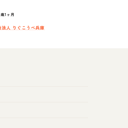
0歳1ヶ月
動法人 りぐこうべ兵庫