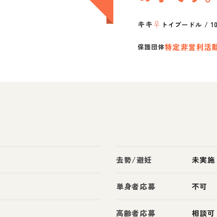
キキ
♀
トイプードル
/
1
特定非営利活
保護団体
去勢/避妊
未実施
単身者応募
不可
高齢者応募
相談可