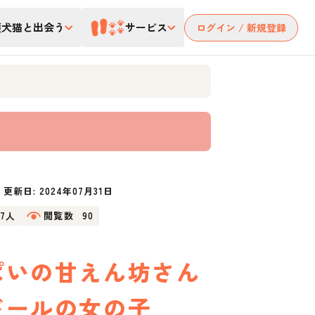
護犬猫と出会う
サービス
ログイン / 新規登録
更新日:
2024年07月31日
27人
閲覧数
90
ぱいの甘えん坊さん
ドールの女の子