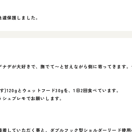
急遽保護しました。
デナデが大好きで、撫でて〜と甘えながら側に寄ってきます。
)120gとウェットフード30gを、1日2回食べています。
うシュプレモでお願いします。
。
で装着していただく事と、ダブルフック型ショルダーリード使