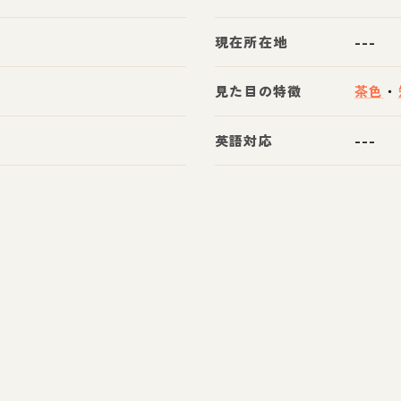
現在所在地
---
見た目の特徴
茶色
・
英語対応
---