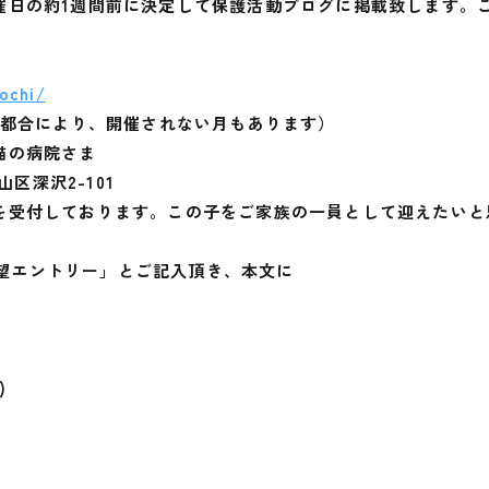
催日の約1週間前に決定して保護活動ブログに掲載致します。
nochi/
（病院の都合により、開催されない月もあります）
と猫の病院さま
山区深沢2-101
を受付しております。この子をご家族の一員として迎えたいと
親希望エントリー」とご記入頂き、本文に
)