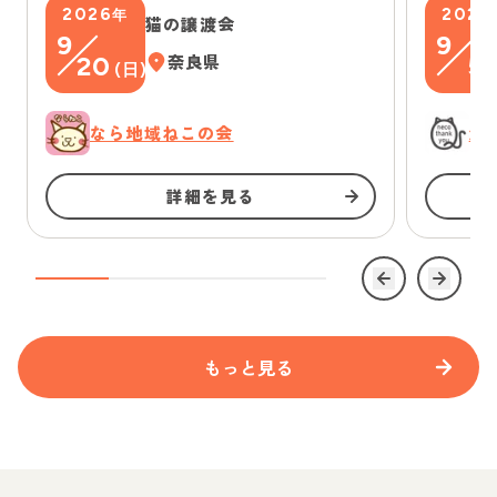
2026
2026
年
猫の譲渡会
9
9
20
奈良県
5
(
日
)
(
なら地域ねこの会
浜
詳細を見る
もっと見る