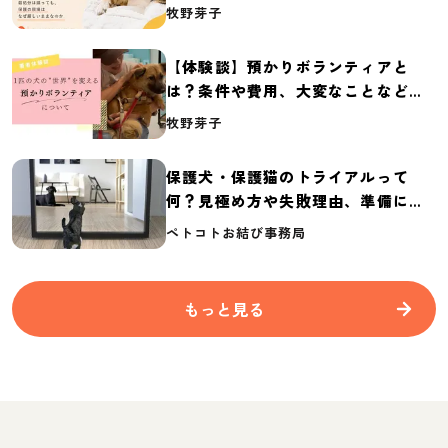
体の実態調査【保護犬・保護猫白書
牧野芽子
2026】
【体験談】預かりボランティアと
は？条件や費用、大変なことなど紹
介
牧野芽子
保護犬・保護猫のトライアルって
何？見極め方や失敗理由、準備に必
要なものを紹介
ペトコトお結び事務局
もっと見る