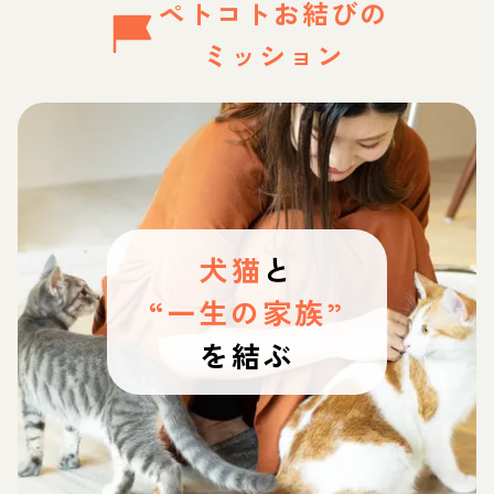
ペトコトお結びの
ミッション
犬猫
と
“一生の家族”
を結ぶ