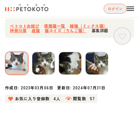
ログイン
ペトコトお結び
/
保護猫一覧
/
雑種（ミックス猫）
/
神奈川県
/
成猫
/
猫エイズ（りんご猫）
/
募集詳細
作成日:
2023年03月06日
更新日:
2024年07月31日
お気に入り登録数
4人
閲覧数
57