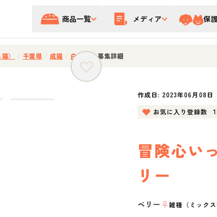
商品一覧
メディア
保
ス猫）
/
千葉県
/
成猫
/
白黒猫
/
募集詳細
作成日:
2023年06月08日
お気に入り登録数
冒険心い
リー
ベリー
♀
雑種（ミックス