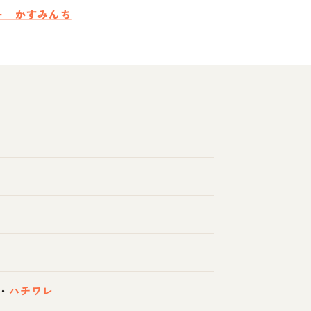
ー かすみんち
・
ハチワレ