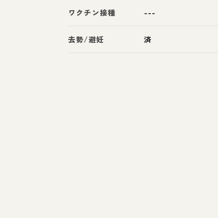
ワクチン接種
---
去勢/避妊
済