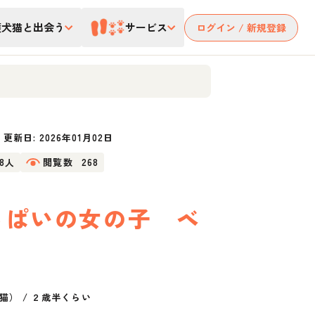
護犬猫と出会う
サービス
ログイン / 新規登録
更新日:
2026年01月02日
18人
閲覧数
268
っぱいの女の子 ベ
猫）
/
２歳半くらい