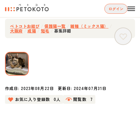
ログイン
ペトコトお結び
/
保護猫一覧
/
雑種（ミックス猫）
/
大阪府
/
成猫
/
短毛
/
募集詳細
作成日:
2023年08月22日
更新日:
2024年07月31日
お気に入り登録数
0人
閲覧数
7