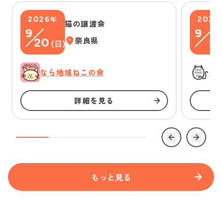
2026
2026
年
猫の譲渡会
9
9
20
奈良県
5
(
日
)
(
なら地域ねこの会
に
詳細を見る
もっと見る