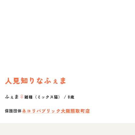
人見知りなふぇま
ふぇま
♀
雑種（ミックス猫）
/
8歳
ネコリパブリック大阪熊取町店
保護団体