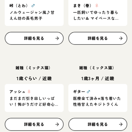
峠（とわ）
♂
まき（巻）
♀
ノルウェージャン風♪甘
一匹飼いでゆったり暮ら
えん坊の長毛男子
したい♨️ マイペースなア
メショ女子
詳細を見る
詳細を見る
雑種（ミックス猫）
雑種（ミックス猫）
1歳ぐらい
/
近畿
1歳3ヶ月
/
近畿
アッシュ
♀
ギター
♂
まだまだ引き出しいっぱ
医療全て済み⭐︎落ち着いた
い！怖がりだけど好奇心
性格甘えたキジトラくん
旺盛なグレー猫
詳細を見る
詳細を見る