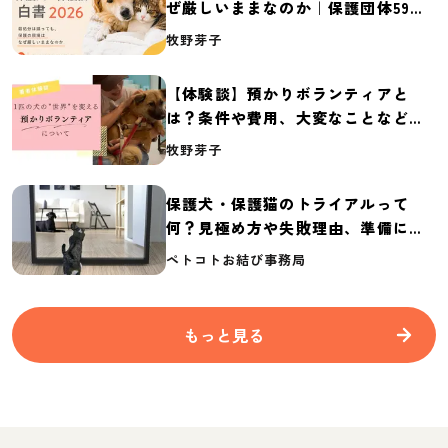
ぜ厳しいままなのか｜保護団体59団
体の実態調査【保護犬・保護猫白書
牧野芽子
2026】
【体験談】預かりボランティアと
は？条件や費用、大変なことなど紹
介
牧野芽子
保護犬・保護猫のトライアルって
何？見極め方や失敗理由、準備に必
要なものを紹介
ペトコトお結び事務局
もっと見る