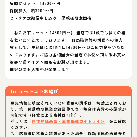
猫助けセット 14300〜円
保険加入 約3000〜円
ピュリナ定期便申し込み 里親様限定価格
【ねこだすけセット 14300円〜】 当店では1頭でも多くの猫
を救いたいと思っております。 野良猫保護の活動への協力
金として、里親様には1匹1口14300円〜のご協力金をいただ
いております。ご協力金相当分の当店でお使い頂けるお買い
物券や猫アイテム商品をお選び頂けます。
面会の際も入場料が発生します
from
ペトコトお結び
募集情報に明記されていない費用の請求は一切禁止されてお
り、第一種動物取扱業登録団体でない場合は実費のみ請求が
可能です（任意による寄付は可能）。
詳しくは「
団体登録基準・募集掲載ガイドライン
」をご確認
ください。
もし応募後に不当な請求があった場合、保護団体の再審査を