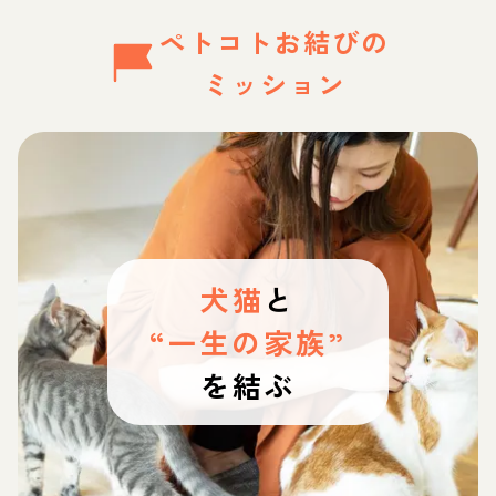
ペトコトお結びの
ミッション
犬猫
と
“一生の家族”
を結ぶ