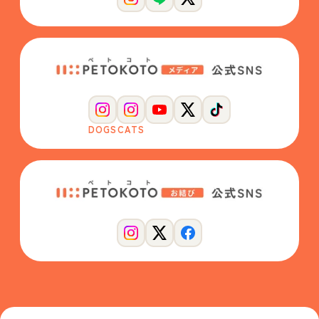
DOGS
CATS