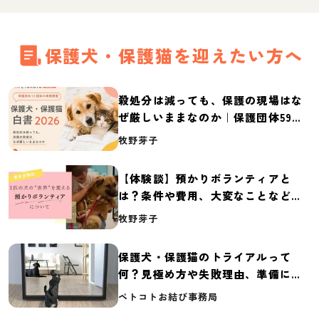
保護犬・保護猫を迎えたい方へ
殺処分は減っても、保護の現場はな
ぜ厳しいままなのか｜保護団体59団
体の実態調査【保護犬・保護猫白書
牧野芽子
2026】
【体験談】預かりボランティアと
は？条件や費用、大変なことなど紹
介
牧野芽子
保護犬・保護猫のトライアルって
何？見極め方や失敗理由、準備に必
要なものを紹介
ペトコトお結び事務局