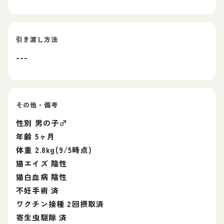
引き渡し方法
---
その他・備考
性別 男の子♂
年齢 5ヶ月
体重 2.8kg(9/5時点)
猫エイズ 陰性
猫白血病 陰性
不妊手術 済
ワクチン接種 2回摂取済
寄生虫駆除 済