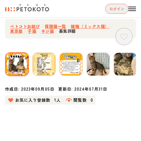
ログイン
ペトコトお結び
/
保護猫一覧
/
雑種（ミックス猫）
/
東京都
/
子猫
/
キジ猫
/
募集詳細
作成日:
2023年09月05日
更新日:
2024年07月31日
お気に入り登録数
1人
閲覧数
0