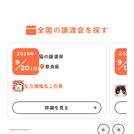
全国の譲渡会を探す
2026
2026
年
猫の譲渡会
9
9
20
奈良県
13
(
日
)
(
なら地域ねこの会
ゆ
詳細を見る