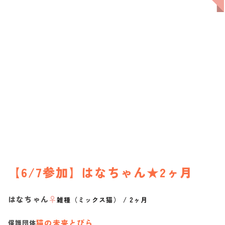
【6/7参加】はなちゃん★2ヶ月
はなちゃん
♀
雑種（ミックス猫）
/
2ヶ月
猫の未来とびら
保護団体