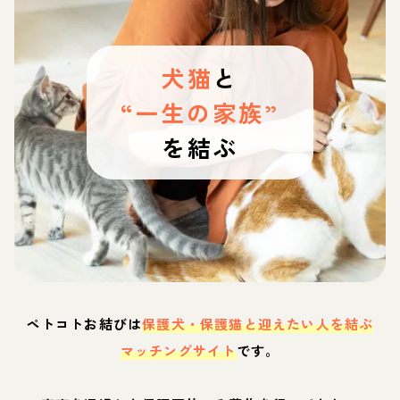
犬猫
と
“一生の家族”
を結ぶ
ペトコトお結びは
保護犬・保護猫と迎えたい人を結ぶ
マッチングサイト
です。