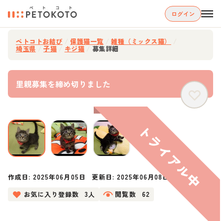
ログイン
ペトコトお結び
/
保護猫一覧
/
雑種（ミックス猫）
/
埼玉県
/
子猫
/
キジ猫
/
募集詳細
里親募集を締め切りました
作成日:
2025年06月05日
更新日:
2025年06月08日
お気に入り登録数
3人
閲覧数
62