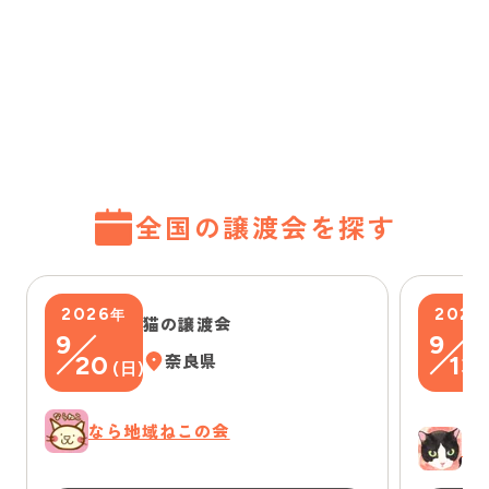
全国の譲渡会を探す
2026
2026
年
猫の譲渡会
9
9
20
奈良県
13
(
日
)
(
なら地域ねこの会
ゆ