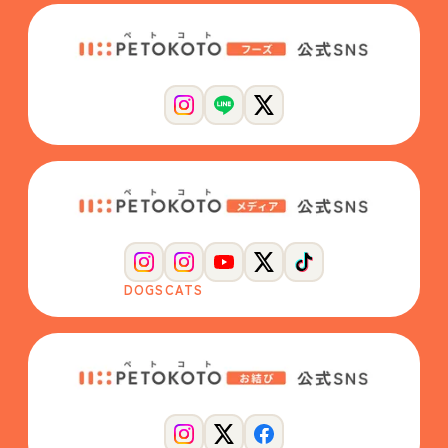
DOGS
CATS