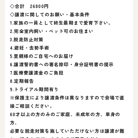
◇合計 26800円
◇譲渡に関してのお願い・基本条件
1.家族の一員として終生最期まで愛育下さい。
2.完全室内飼い・ペット可のお住まい
3.脱走防止対策
4.避妊・去勢手術
5.里親様のご自宅へのお届け
6.譲渡誓約書への署名捺印・身分証明書の提示
7.医療費譲渡金のご負担
8.定期報告
9.トライアル期間有り
※保護主により譲渡条件は異なりますので会場で直
接ご相談ください。
60才以上の方のみのご家庭、未成年の方、単身の
方、
必要な脱走対策を施していただけない方は譲渡が難