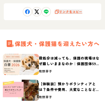
リンクをコピー
保護犬・保護猫を迎えたい方へ
殺処分は減っても、保護の現場はな
ぜ厳しいままなのか｜保護団体59団
体の実態調査【保護犬・保護猫白書
牧野芽子
2026】
【体験談】預かりボランティアと
は？条件や費用、大変なことなど紹
介
牧野芽子