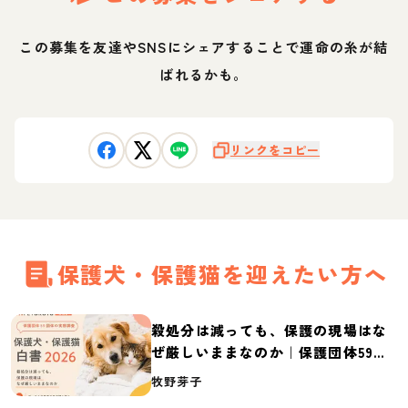
この募集を友達やSNSにシェアすることで運命の糸が結
ばれるかも。
リンクをコピー
保護犬・保護猫を迎えたい方へ
殺処分は減っても、保護の現場はな
ぜ厳しいままなのか｜保護団体59団
体の実態調査【保護犬・保護猫白書
牧野芽子
2026】