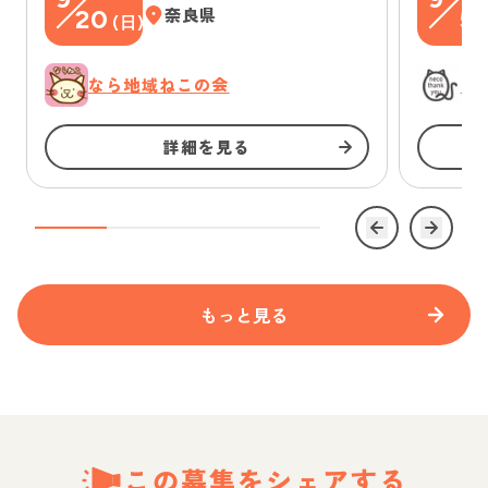
20
奈良県
5
(
日
)
(
なら地域ねこの会
に
詳細を見る
もっと見る
この募集をシェアする