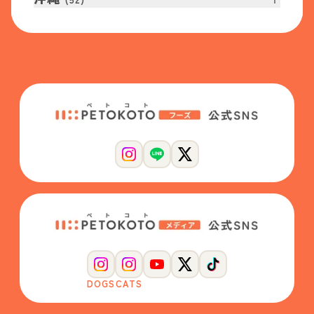
DOGS
CATS