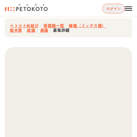
ログイン
ペトコトお結び
/
保護猫一覧
/
雑種（ミックス猫）
/
栃木県
/
成猫
/
黒猫
/
募集詳細