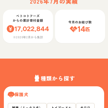
2026年7月の実績
ペトコトフーズ
からの累計寄付金額
今月のお結び数
17,022,844
14
匹
※2020年2月から集計
種類から探す
保護犬
雑種（ミックス犬）
トイプードル
チワワ