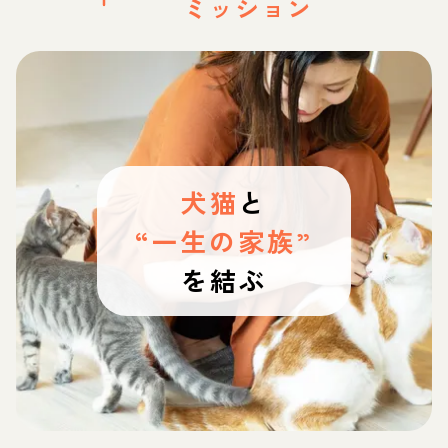
ミッション
犬猫
と
“一生の家族”
を結ぶ