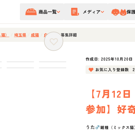
商品一覧
メディア
保
ス猫）
/
埼玉県
/
成猫
/
白黒猫
/
募集詳細
作成日:
2025年10月20日
お気に入り登録数
【7月12
参加】好
うた
♂
雑種（ミックス猫