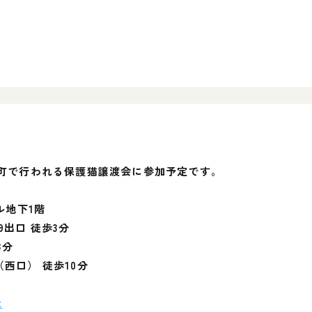
三田・田町で行われる保護猫譲渡会に参加予定です。
ル地下1階
9出口 徒歩3分
3分
西口） 徒歩10分
t