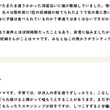
がたまたま通りかかった旧道沿いに猫が繁殖していました。情
、元々は数年前に1匹の妊婦猫が捨てられたようで気の毒に思
物に子猫は食べられているのか？車通りは多くはないですがか
き去り案件とほぼ同時期だったこともあり、非常に悩みました
の妊婦さんがことはママです。みなとねこの預かりボランティ
い
ママです。子育ては、ほぼ人の手を借りずしっかりと、こなし
でられ続けると嫌がって噛もうとすることがあります。まだ子
てもらったりスキンシップが好きですが、しつこすぎると甘嚙