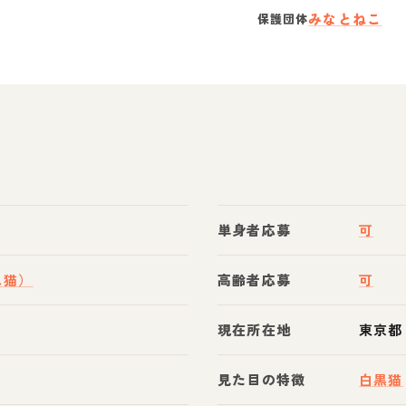
みなとねこ
保護団体
単身者応募
可
ス猫）
高齢者応募
可
現在所在地
東京都
見た目の特徴
白黒猫