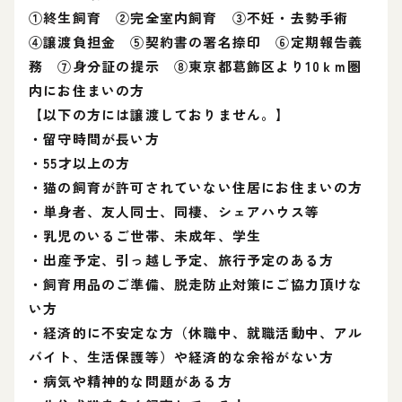
①終生飼育 ②完全室内飼育 ③不妊・去勢手術
④譲渡負担金 ⑤契約書の署名捺印 ⑥定期報告義
務 ⑦身分証の提示 ⑧東京都葛飾区より10ｋm圏
内にお住まいの方
【以下の方には譲渡しておりません。】
・留守時間が長い方
・55才以上の方
・猫の飼育が許可されていない住居にお住まいの方
・単身者、友人同士、同棲、シェアハウス等
・乳児のいるご世帯、未成年、学生
・出産予定、引っ越し予定、旅行予定のある方
・飼育用品のご準備、脱走防止対策にご協力頂けな
い方
・経済的に不安定な方（休職中、就職活動中、アル
バイト、生活保護等）や経済的な余裕がない方
・病気や精神的な問題がある方