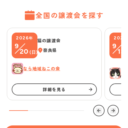
全国の譲渡会を探す
2026
2026
年
猫の譲渡会
9
9
20
奈良県
13
(
日
)
(
なら地域ねこの会
ゆ
詳細を見る