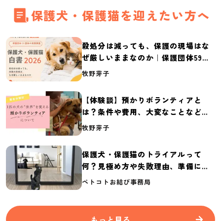
保護犬・保護猫を迎えたい方へ
殺処分は減っても、保護の現場はな
ぜ厳しいままなのか｜保護団体59団
体の実態調査【保護犬・保護猫白書
牧野芽子
2026】
【体験談】預かりボランティアと
は？条件や費用、大変なことなど紹
介
牧野芽子
保護犬・保護猫のトライアルって
何？見極め方や失敗理由、準備に必
要なものを紹介
ペトコトお結び事務局
もっと見る