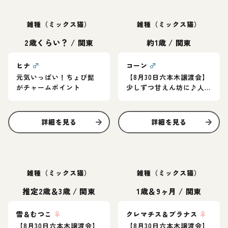
雑種（ミックス猫）
雑種（ミックス猫）
2歳くらい？
/
関東
約1歳
/
関東
ヒナ
♂
コーン
♂
元気いっぱい！ちょび髭
【8月30日六本木譲渡会】
がチャームポイント
少しずつ甘えん坊に♪人
慣れ過程を楽しんでくれ
るご家庭に！
詳細を見る
詳細を見る
雑種（ミックス猫）
雑種（ミックス猫）
推定2歳＆3歳
/
関東
1歳＆9ヶ月
/
関東
雪＆むつこ
♀
クレマチス＆プラナス
♀
【8月30日六本木譲渡会】
【8月30日六本木譲渡会】