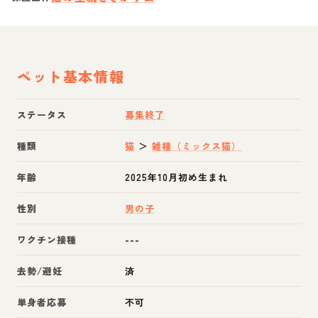
ペット基本情報
ステータス
募集終了
種類
猫
＞
雑種（ミックス猫）
年齢
2025年10月初め生まれ
性別
男の子
ワクチン接種
---
去勢/避妊
済
単身者応募
不可