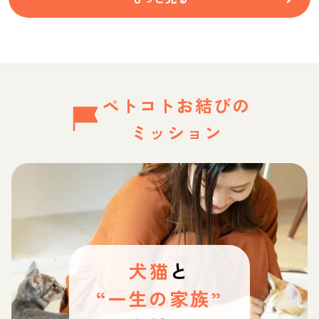
ペトコトお結びの
ミッション
犬猫
と
“一生の家族”