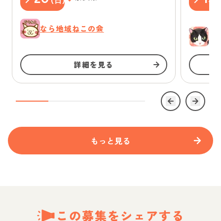
(
日
)
(
なら地域ねこの会
ゆ
詳細を見る
もっと見る
この募集をシェアする