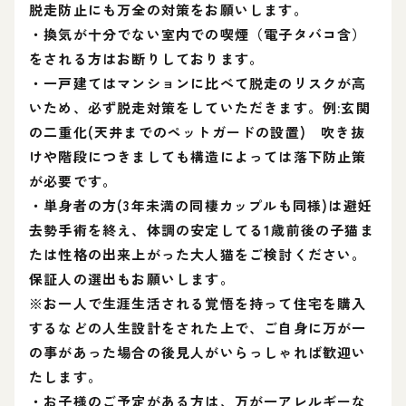
脱走防止にも万全の対策をお願いします。
・換気が十分でない室内での喫煙（電子タバコ含）
をされる方はお断りしております。
・一戸建てはマンションに比べて脱走のリスクが高
いため、必ず脱走対策をしていただきます。例:玄関
の二重化(天井までのペットガードの設置) 吹き抜
けや階段につきましても構造によっては落下防止策
が必要です。
・単身者の方(3年未満の同棲カップルも同様)は避妊
去勢手術を終え、体調の安定してる1歳前後の子猫ま
たは性格の出来上がった大人猫をご検討ください。
保証人の選出もお願いします。
※お一人で生涯生活される覚悟を持って住宅を購入
するなどの人生設計をされた上で、ご自身に万が一
の事があった場合の後見人がいらっしゃれば歓迎い
たします。
・お子様のご予定がある方は、万が一アレルギーな