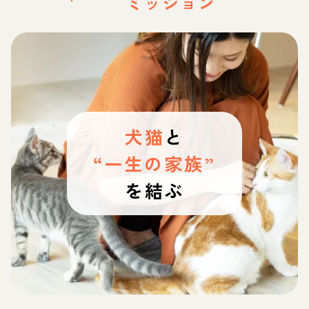
ミッション
犬猫
と
“一生の家族”
を結ぶ