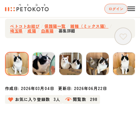
ログイン
ペトコトお結び
/
保護猫一覧
/
雑種（ミックス猫）
/
埼玉県
/
成猫
/
白黒猫
/
募集詳細
作成日:
2026年03月04日
更新日:
2026年06月22日
お気に入り登録数
3人
閲覧数
298