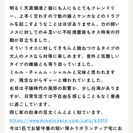
明るく天真爛漫♪猫にも人にもとてもフレンドリ
ー。上手く交わすので他の猫とケンカなどのトラブ
ルを起こすようなことはほぼありません。力の弱い
メスに対してのみ互いに不妊措置後もオス特有の行
動が目立ちました。
そういうオスに対してきちんと跳ねつけるタイプの
大人のメスなら対等に楽しめます。意外と気難しい
タイプの雌猫とも寄り添っていました。
ミルル・チャムム・シャルルと兄妹と思われます
が、残念ながらギャーと嫌われていました。
右目は子猫時代の風邪の影響か、少し白濁がありま
すが、日常生活では不自由を感じることもなく普通
に過ごしています。
同じ家の出身の豆太くんとよく似ています。
https://www.minatoneco.com/cats/k0910
今は1匹でお留守番の短い預かりボランティア宅にお