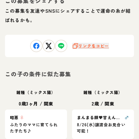
この募集をシェアする
この募集を友達やSNSにシェアすることで運命の糸が結
ばれるかも。
リンクをコピー
この子の条件に似た募集
雑種（ミックス猫）
雑種（ミックス猫）
0歳3ヶ月
/
関東
2歳
/
関東
昭恵
♀
まんまる顔💖甘えん坊愛らしさ満点甘平くん
♂
ふたりのママに育てられ
8/26(水)譲渡会お見合い
た子たち♪
可能！