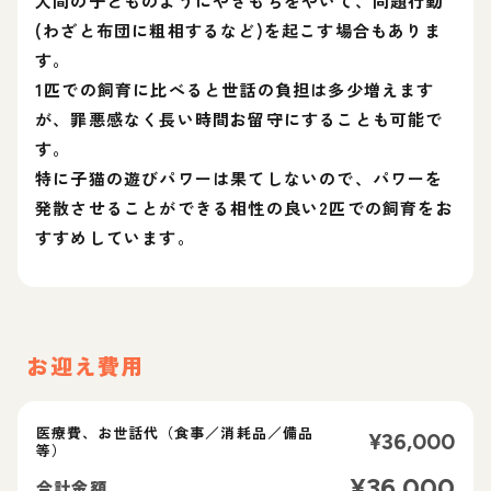
人間の子どものようにやきもちをやいて、問題行動
(わざと布団に粗相するなど)を起こす場合もありま
す。
1匹での飼育に比べると世話の負担は多少増えます
が、罪悪感なく長い時間お留守にすることも可能で
す。
特に子猫の遊びパワーは果てしないので、パワーを
発散させることができる相性の良い2匹での飼育をお
すすめしています。
お迎え費用
医療費、お世話代（食事／消耗品／備品
¥
36,000
等）
¥
36,000
合計金額