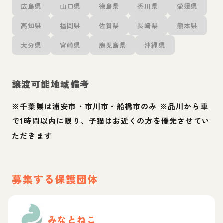
広島県
山口県
徳島県
香川県
愛媛県
高知県
福岡県
佐賀県
長崎県
熊本県
大分県
宮崎県
鹿児島県
沖縄県
譲渡可能地域備考
※千葉県は浦安市・市川市・船橋市のみ ※品川から車
で1時間以内に限り、子猫はお近くの方を優先させてい
ただきます
募集する保護団体
みなとねこ