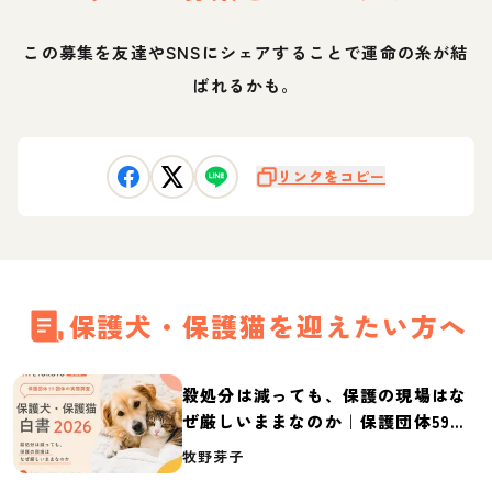
この募集を友達やSNSにシェアすることで運命の糸が結
ばれるかも。
リンクをコピー
保護犬・保護猫を迎えたい方へ
殺処分は減っても、保護の現場はな
ぜ厳しいままなのか｜保護団体59団
体の実態調査【保護犬・保護猫白書
牧野芽子
2026】