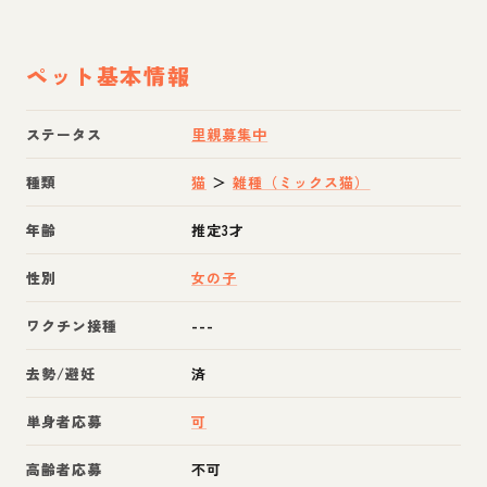
ペット基本情報
ステータス
里親募集中
種類
猫
＞
雑種（ミックス猫）
年齢
推定3才
性別
女の子
ワクチン接種
---
去勢/避妊
済
単身者応募
可
高齢者応募
不可