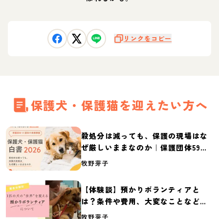
リンクをコピー
保護犬・保護猫を迎えたい方へ
殺処分は減っても、保護の現場はな
ぜ厳しいままなのか｜保護団体59団
体の実態調査【保護犬・保護猫白書
牧野芽子
2026】
【体験談】預かりボランティアと
は？条件や費用、大変なことなど紹
介
牧野芽子