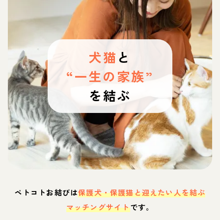
犬猫
と
“一生の家族”
を結ぶ
ペトコトお結びは
保護犬・保護猫と迎えたい人を結ぶ
マッチングサイト
です。