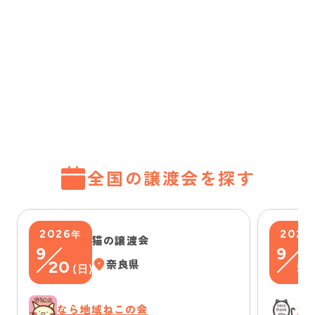
全国の譲渡会を探す
2026
2026
年
猫の譲渡会
9
9
20
奈良県
5
(
日
)
(
なら地域ねこの会
浜