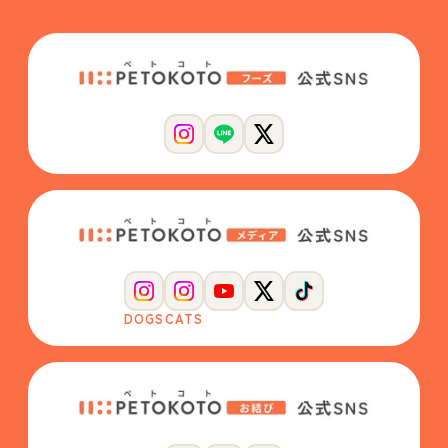
DOGS
CATS