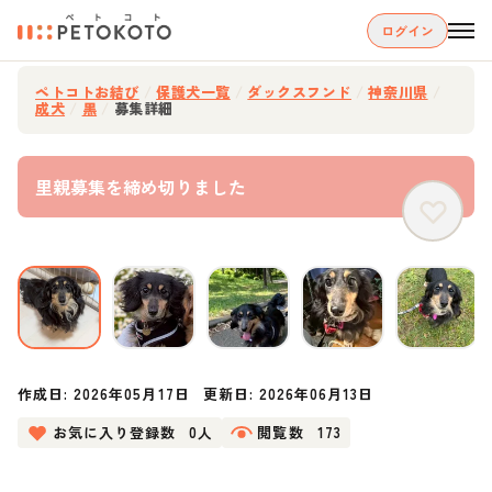
ログイン
ペトコトお結び
/
保護犬一覧
/
ダックスフンド
/
神奈川県
/
成犬
/
黒
/
募集詳細
里親募集を締め切りました
作成日:
2026年05月17日
更新日:
2026年06月13日
お気に入り登録数
0人
閲覧数
173