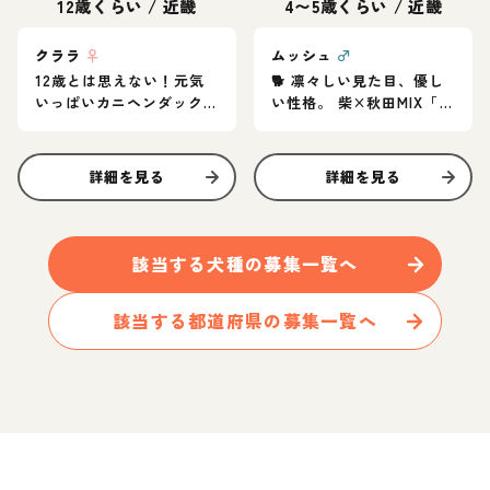
12歳くらい
/
近畿
4〜5歳くらい
/
近畿
クララ
♀
ムッシュ
♂
12歳とは思えない！元気
🐕 凛々しい見た目、優し
いっぱいカニヘンダック
い性格。 柴×秋田MIX「ム
スの女の子♪
ッシュ」家族募集中
詳細を見る
詳細を見る
該当する
犬
種の募集一覧へ
該当する都道府県の募集一覧へ