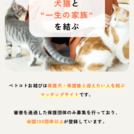
犬猫
と
“一生の家族”
を結ぶ
ペトコトお結びは
保護犬・保護猫と迎えたい人を結ぶ
マッチングサイト
です。
審査を通過した保護団体のみ募集を行っており、
全国300団体以上
が登録しています。