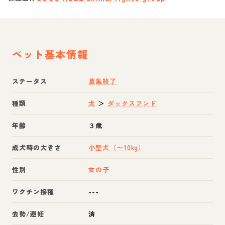
ペット基本情報
ステータス
募集終了
種類
犬
＞
ダックスフンド
年齢
３歳
成犬時の大きさ
小型犬（〜10kg）
性別
女の子
ワクチン接種
---
去勢/避妊
済