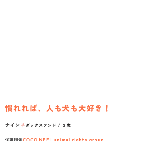
慣れれば、人も犬も大好き！
ナイン
♀
ダックスフンド
/
３歳
COCO NEEL animal rights group
保護団体