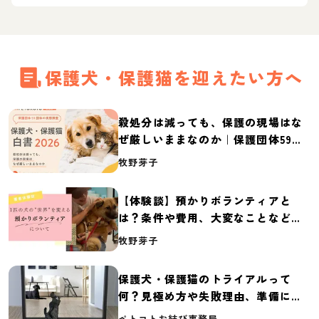
保護犬・保護猫を迎えたい方へ
殺処分は減っても、保護の現場はな
ぜ厳しいままなのか｜保護団体59団
体の実態調査【保護犬・保護猫白書
牧野芽子
2026】
【体験談】預かりボランティアと
は？条件や費用、大変なことなど紹
介
牧野芽子
保護犬・保護猫のトライアルって
何？見極め方や失敗理由、準備に必
要なものを紹介
ペトコトお結び事務局