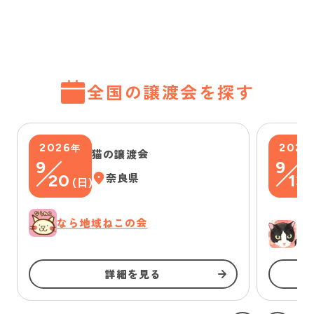
全国の譲渡会を探す
2026
2026
年
猫の譲渡会
9
9
20
奈良県
13
(
日
)
(
なら地域ねこの会
ゆ
詳細を見る