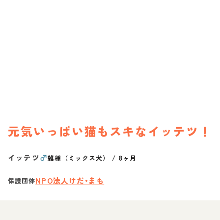
元気いっぱい猫もスキなイッテツ！
イッテツ
♂
雑種（ミックス犬）
/
8ヶ月
NPO法人けだ•まも
保護団体