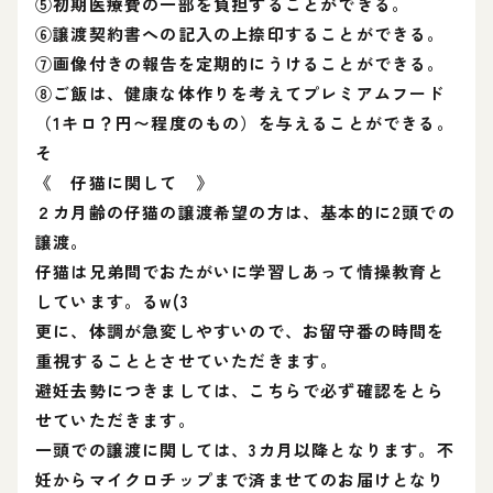
⑤初期医療費の一部を負担することができる。
⑥譲渡契約書への記入の上捺印することができる。
⑦画像付きの報告を定期的にうけることができる。
⑧ご飯は、健康な体作りを考えてプレミアムフード
（1キロ？円〜程度のもの）を与えることができる。
そ
《 仔猫に関して 》
２カ月齢の仔猫の譲渡希望の方は、基本的に2頭での
譲渡。
仔猫は兄弟間でおたがいに学習しあって情操教育と
しています。るw(3
更に、体調が急変しやすいので、お留守番の時間を
重視することとさせていただきます。
避妊去勢につきましては、こちらで必ず確認をとら
せていただきます。
一頭での譲渡に関しては、3カ月以降となります。不
妊からマイクロチップまで済ませてのお届けとなり