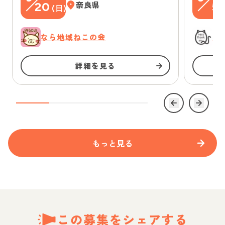
20
奈良県
5
(
日
)
(
なら地域ねこの会
に
詳細を見る
もっと見る
この募集をシェアする