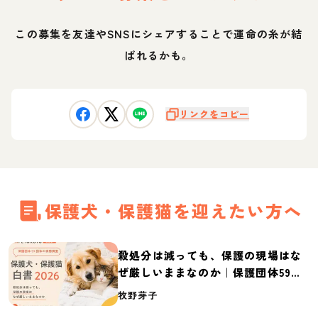
この募集を友達やSNSにシェアすることで運命の糸が結
ばれるかも。
リンクをコピー
保護犬・保護猫を迎えたい方へ
殺処分は減っても、保護の現場はな
ぜ厳しいままなのか｜保護団体59団
体の実態調査【保護犬・保護猫白書
牧野芽子
2026】