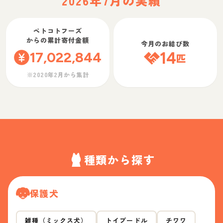
2026年7月の実績
ペトコトフーズ
からの累計寄付金額
今月のお結び数
17,022,844
14
匹
※2020年2月から集計
種類から探す
保護犬
雑種（ミックス犬）
トイプードル
チワワ