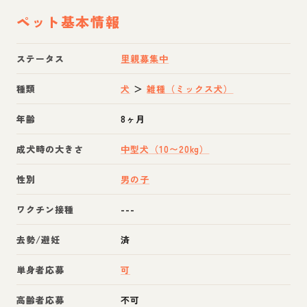
ペット基本情報
ステータス
里親募集中
種類
犬
＞
雑種（ミックス犬）
年齢
8ヶ月
成犬時の大きさ
中型犬（10〜20kg）
性別
男の子
ワクチン接種
---
去勢/避妊
済
単身者応募
可
高齢者応募
不可