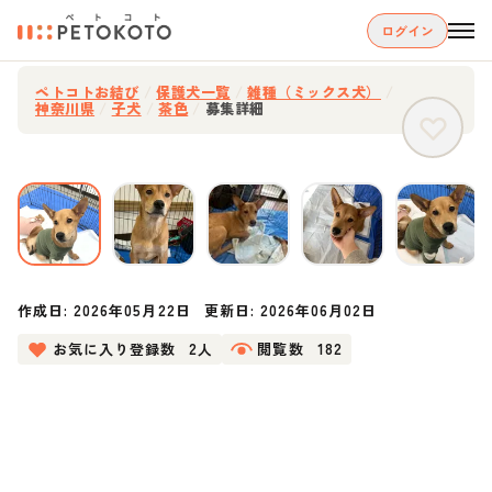
ログイン
ペトコトお結び
/
保護犬一覧
/
雑種（ミックス犬）
/
神奈川県
/
子犬
/
茶色
/
募集詳細
作成日:
2026年05月22日
更新日:
2026年06月02日
お気に入り登録数
2人
閲覧数
182