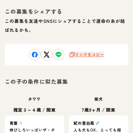
この募集をシェアする
この募集を友達やSNSにシェアすることで運命の糸が結
ばれるかも。
リンクをコピー
この子の条件に似た募集
チワワ
柴犬
推定３～４歳
/
関東
7歳0ヶ月
/
関東
青葉
♀
紀の里白鳳
♂
伸びしろいっぱいザ・チ
人も犬もOK、とっても穏