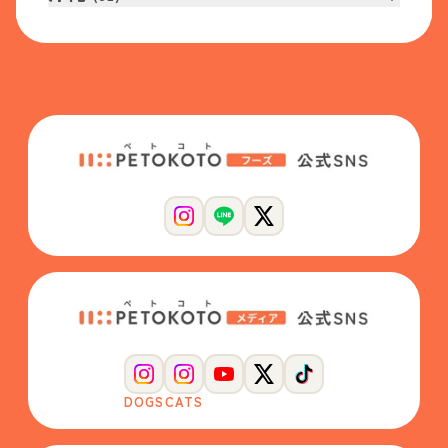
DOGS
CATS