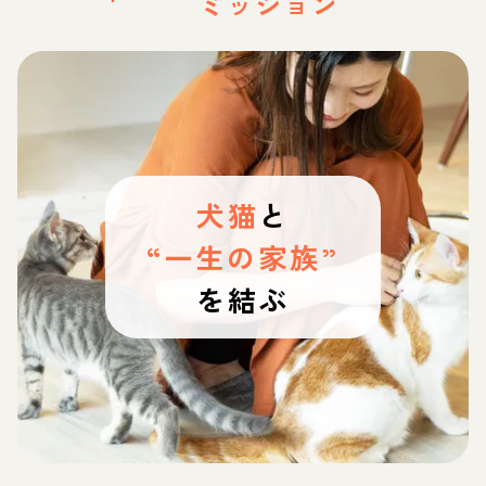
ミッション
犬猫
と
“一生の家族”
を結ぶ