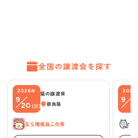
全国の譲渡会を探す
2026
2026
年
猫の譲渡会
9
9
20
奈良県
5
(
日
)
(
なら地域ねこの会
に