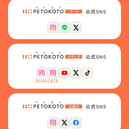
DOGS
CATS