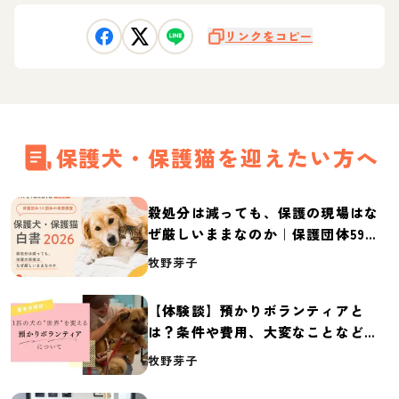
リンクをコピー
保護犬・保護猫を迎えたい方へ
殺処分は減っても、保護の現場はな
ぜ厳しいままなのか｜保護団体59団
体の実態調査【保護犬・保護猫白書
牧野芽子
2026】
【体験談】預かりボランティアと
は？条件や費用、大変なことなど紹
介
牧野芽子