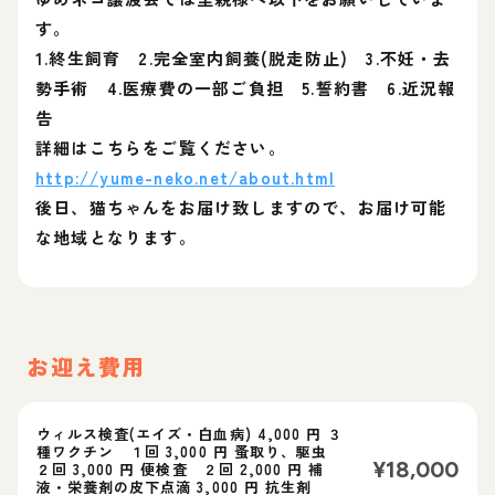
す。
1.終生飼育 2.完全室内飼養(脱走防止) 3.不妊・去
勢手術 4.医療費の一部ご負担 5.誓約書 6.近況報
告
詳細はこちらをご覧ください。
http://yume-neko.net/about.html
後日、猫ちゃんをお届け致しますので、お届け可能
な地域となります。
お迎え費用
ウィルス検査(エイズ・白血病) 4,000 円 ３
種ワクチン １回 3,000 円 蚤取り、駆虫
¥
18,000
２回 3,000 円 便検査 ２回 2,000 円 補
液・栄養剤の皮下点滴 3,000 円 抗生剤