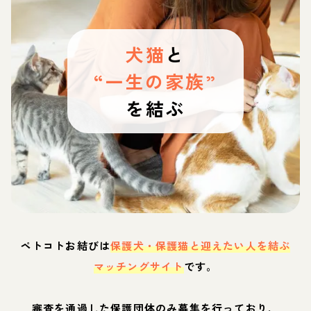
犬猫
と
“一生の家族”
を結ぶ
ペトコトお結びは
保護犬・保護猫と迎えたい人を結ぶ
マッチングサイト
です。
審査を通過した保護団体のみ募集を行っており、