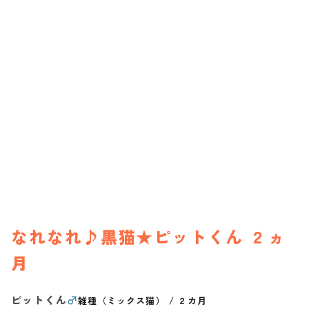
なれなれ♪黒猫★ピットくん ２ヵ
月
ピットくん
♂
雑種（ミックス猫）
/
２カ月