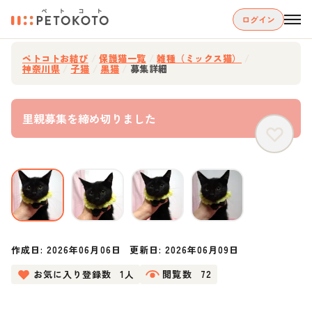
ログイン
ペトコトお結び
/
保護猫一覧
/
雑種（ミックス猫）
/
神奈川県
/
子猫
/
黒猫
/
募集詳細
里親募集を締め切りました
作成日:
2026年06月06日
更新日:
2026年06月09日
お気に入り登録数
1人
閲覧数
72