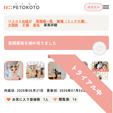
ログイン
ペトコトお結び
/
保護猫一覧
/
雑種（ミックス猫）
/
大阪府
/
子猫
/
長毛
/
募集詳細
里親募集を締め切りました
作成日:
2026年06月21日
更新日:
2026年07月04日
お気に入り登録数
1人
閲覧数
14