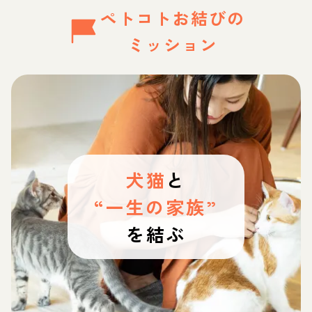
ペトコトお結びの
ミッション
犬猫
と
“一生の家族”
を結ぶ