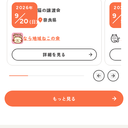
2026
2026
年
猫の譲渡会
9
9
20
奈良県
5
(
日
)
(
なら地域ねこの会
に
詳細を見る
もっと見る