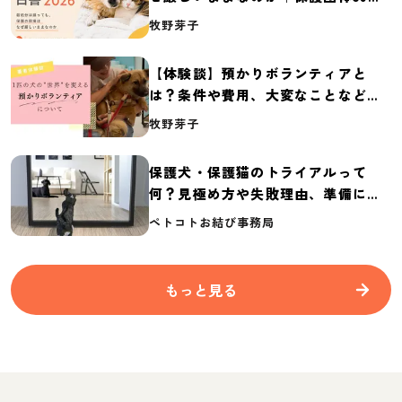
体の実態調査【保護犬・保護猫白書
牧野芽子
2026】
【体験談】預かりボランティアと
は？条件や費用、大変なことなど紹
介
牧野芽子
保護犬・保護猫のトライアルって
何？見極め方や失敗理由、準備に必
要なものを紹介
ペトコトお結び事務局
もっと見る