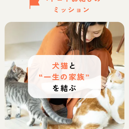
ミッション
犬猫
と
“一生の家族”
を結ぶ