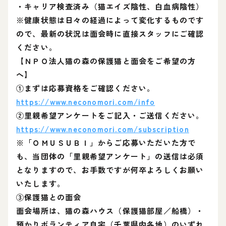
・キャリア検査済み（猫エイズ陰性、白血病陰性）
※健康状態は日々の経過によって変化するものです
ので、最新の状況は面会時に直接スタッフにご確認
ください。
【ＮＰＯ法人猫の森の保護猫と面会をご希望の方
へ】
①まずは応募資格をご確認ください。
https://www.neconomori.com/info
②里親希望アンケートをご記入・ご送信ください。
https://www.neconomori.com/subscription
※「ＯＭＵＳＵＢＩ」からご応募いただいた方で
も、当団体の「里親希望アンケート」の送信は必須
となりますので、お手数ですが何卒よろしくお願い
いたします。
③保護猫との面会
面会場所は、猫の森ハウス（保護猫部屋／船橋）・
預かりボランティア自宅（千葉県内各地）のいずれ