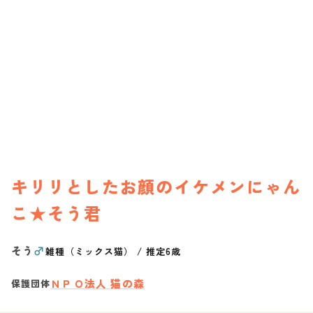
キリリとしたお顔のイケメンにゃん
こ★そう君
そう
♂
雑種（ミックス猫）
/
推定6歳
ＮＰＯ法人 猫の森
保護団体