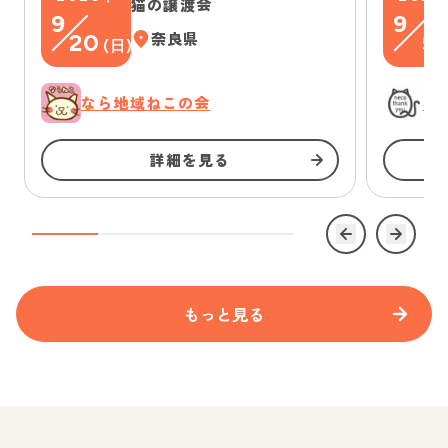
猫の譲渡会
9
9
20
奈良県
5
(
日
)
(
なら地域ねこの会
に
詳細を見る
もっと見る