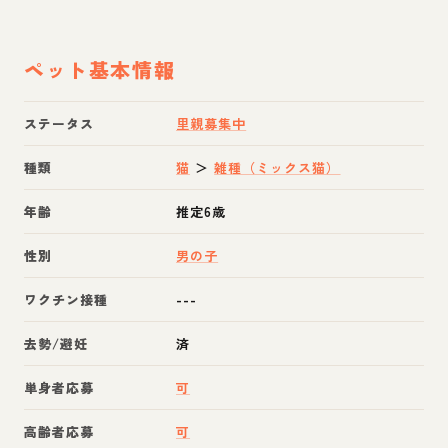
ペット基本情報
ステータス
里親募集中
種類
猫
＞
雑種（ミックス猫）
年齢
推定6歳
性別
男の子
ワクチン接種
---
去勢/避妊
済
単身者応募
可
高齢者応募
可