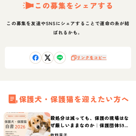
この募集をシェアする
この募集を友達やSNSにシェアすることで運命の糸が結
ばれるかも。
リンクをコピー
保護犬・保護猫を迎えたい方へ
殺処分は減っても、保護の現場はな
ぜ厳しいままなのか｜保護団体59団
体の実態調査【保護犬・保護猫白書
牧野芽子