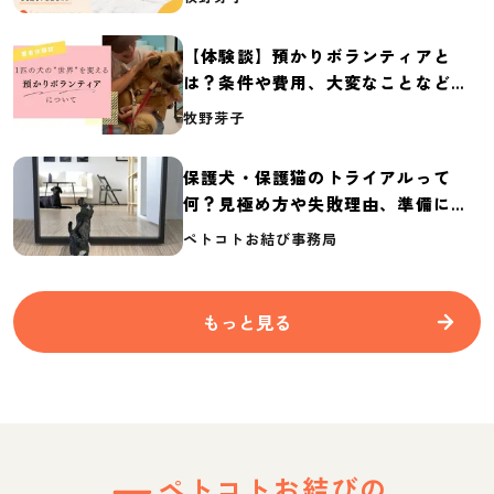
2026】
【体験談】預かりボランティアと
は？条件や費用、大変なことなど紹
介
牧野芽子
保護犬・保護猫のトライアルって
何？見極め方や失敗理由、準備に必
要なものを紹介
ペトコトお結び事務局
もっと見る
ペトコトお結びの