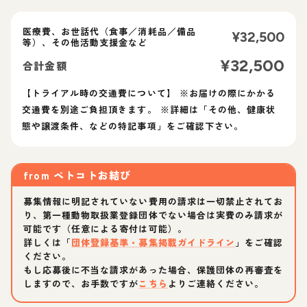
医療費、お世話代（食事／消耗品／備品
¥
32,500
等）、その他活動支援金など
¥
32,500
合計金額
【トライアル時の交通費について】 ※お届けの際にかかる
交通費を別途ご負担頂きます。 ※詳細は「その他、健康状
from
ペトコトお結び
募集情報に明記されていない費用の請求は一切禁止されてお
り、第一種動物取扱業登録団体でない場合は実費のみ請求が
可能です（任意による寄付は可能）。
詳しくは「
団体登録基準・募集掲載ガイドライン
」をご確認
ください。
もし応募後に不当な請求があった場合、保護団体の再審査を
しますので、お手数ですが
こちら
よりご連絡ください。