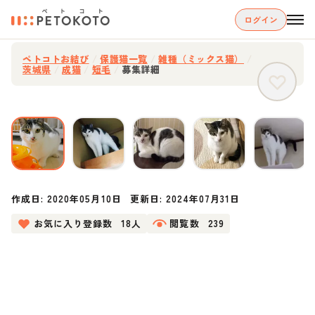
ログイン
ペトコトお結び
/
保護猫一覧
/
雑種（ミックス猫）
/
茨城県
/
成猫
/
短毛
/
募集詳細
作成日:
2020年05月10日
更新日:
2024年07月31日
お気に入り登録数
18人
閲覧数
239