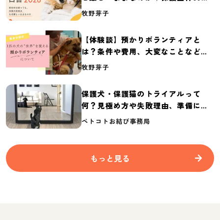
体の実態調査【保護犬・保護猫白書
牧野芽子
2026】
【体験談】預かりボランティアと
は？条件や費用、大変なことなど紹
介
牧野芽子
保護犬・保護猫のトライアルって
何？見極め方や失敗理由、準備に必
要なものを紹介
ペトコトお結び事務局
もっと見る