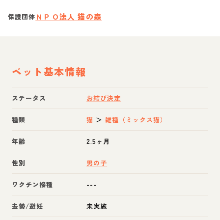
ＮＰＯ法人 猫の森
保護団体
ペット基本情報
ステータス
お結び決定
種類
猫
＞
雑種（ミックス猫）
年齢
2.5ヶ月
性別
男の子
ワクチン接種
---
去勢/避妊
未実施