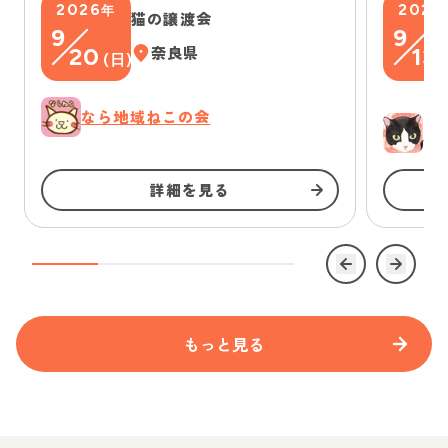
2026
2026
年
猫の譲渡会
9
9
20
奈良県
13
(
日
)
(
なら地域ねこの会
ゆ
詳細を見る
もっと見る