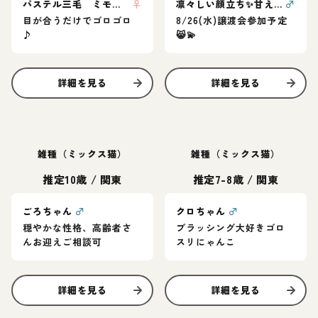
パステル三毛 ミモザちゃん
♀
凛々しい顔立ち✨甘えん坊プリンス清美くん
♂
目が合うだけでゴロゴロ
8/26(水)譲渡会参加予定
♪
😸💫
詳細を見る
詳細を見る
雑種（ミックス猫）
雑種（ミックス猫）
推定10歳
/
関東
推定7-8歳
/
関東
ごろちゃん
♂
クロちゃん
♂
穏やかな性格、高齢者さ
ブラッシング大好きゴロ
んお迎えご相談可
スリにゃんこ
詳細を見る
詳細を見る