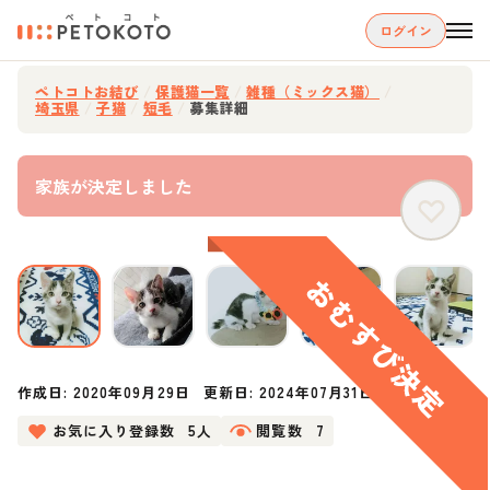
ログイン
ペトコトお結び
/
保護猫一覧
/
雑種（ミックス猫）
/
埼玉県
/
子猫
/
短毛
/
募集詳細
家族が決定しました
作成日:
2020年09月29日
更新日:
2024年07月31日
お気に入り登録数
5人
閲覧数
7