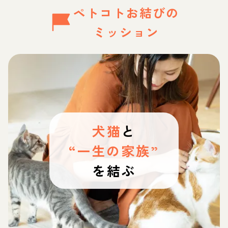
ペトコトお結びの
ミッション
犬猫
と
“一生の家族”
を結ぶ