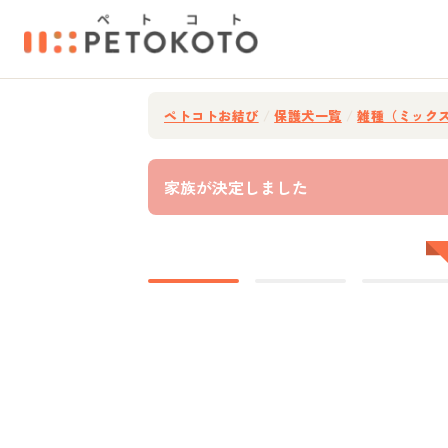
ペトコトお結び
/
保護犬一覧
/
雑種（ミック
家族が決定しました