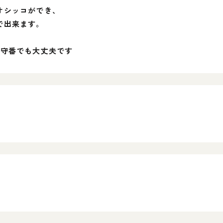
オシッコができ、
で出来ます。
留守番でも大丈夫です