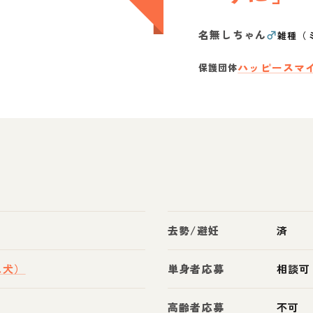
名無しちゃん
♂
雑種（
ハッピースマ
保護団体
去勢/避妊
済
ス犬）
単身者応募
相談可
高齢者応募
不可