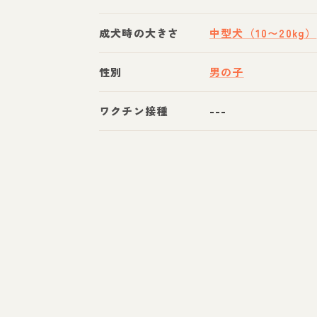
成犬時の大きさ
中型犬（10〜20kg）
性別
男の子
ワクチン接種
---