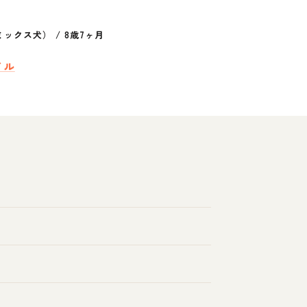
ミックス犬）
/
8歳7ヶ月
イル