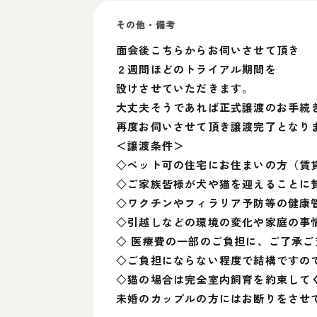
その他・備考
面会後こちらからお伺いさせて頂き
２週間ほどのトライアル期間を
設けさせていただきます。
大丈夫そうであれば正式譲渡のお手続
再度お伺いさせて頂き譲渡完了となり
＜譲渡条件＞
◇ペット可の住宅にお住まいの方（賃
◇ご家族皆様が犬や猫を迎えることに
◇ワクチンやフィラリア予防等の健康
◇引越しなどの環境の変化や家庭の事
◇ 医療費の一部のご負担に、ご了承
◇ご負担にならない程度で結構ですの
◇猫の場合は完全室内飼育を約束して
未婚のカップルの方にはお断りをさせ