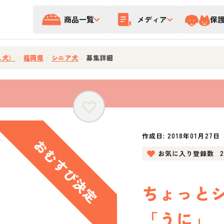
商品一覧
メディア
保
ス犬）
/
福岡県
/
シニア犬
/
募集詳細
作成日:
2018年01月27日
お気に入り登録数
ちょっと
「うに」