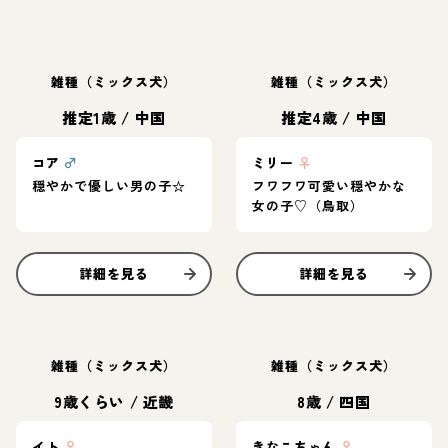
雑種（ミックス犬）
雑種（ミックス犬）
推定1歳
/
中国
推定4歳
/
中国
コア
♂
ミリー
♀
穏やかで優しい男の子☆
フワフワ可愛い穏やかな
女の子♡（鳥取）
詳細を見る
詳細を見る
雑種（ミックス犬）
雑種（ミックス犬）
9歳くらい
/
近畿
8歳
/
四国
イト
♀
きなこちゃん
♀