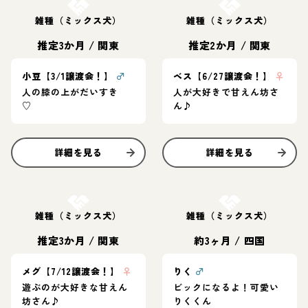
雑種（ミックス犬）
雑種（ミックス犬）
推定3か月
/
関東
推定2か月
/
関東
小豆【3/1譲渡会！】
♂
ベス【6/27譲渡会！】
♀
人の膝の上がだいすき
人が大好きで甘えん坊さ
♡
ん♪
詳細を見る
詳細を見る
お結び決定
お結び決定
雑種（ミックス犬）
雑種（ミックス犬）
推定3か月
/
関東
約3ヶ月
/
四国
メグ【7/12譲渡会！】
♀
りく
♂
遊ぶのが大好きな甘えん
ビックになるよ！可愛い
坊さん♪
りくくん