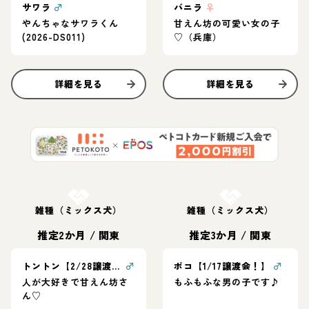
サワラ
♂
バニラ
♀
やんちゃなサワラくん
甘えん坊の可愛い女の子
(2026-DS011)
♡（兵庫）
詳細を見る
詳細を見る
お結び決定
お結び決定
雑種（ミックス犬）
雑種（ミックス犬）
推定2か月
/
関東
推定3か月
/
関東
トントン【2/28譲渡会！】
♂
ポコ【1/17譲渡会！】
♂
人が大好きで甘えん坊さ
もふもふな男の子です♪
ん♡