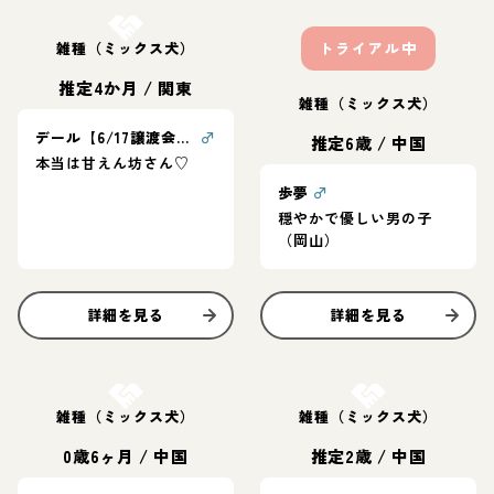
雑種（ミックス犬）
トライアル中
推定4か月
/
関東
雑種（ミックス犬）
デール【6/17譲渡会！】
♂
推定6歳
/
中国
本当は甘えん坊さん♡
歩夢
♂
穏やかで優しい男の子
（岡山）
詳細を見る
詳細を見る
お結び決定
お結び決定
雑種（ミックス犬）
雑種（ミックス犬）
0歳6ヶ月
/
中国
推定2歳
/
中国