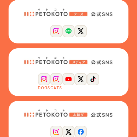
DOGS
CATS