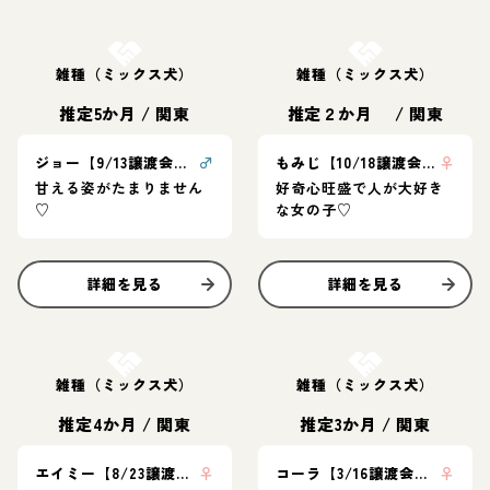
お結び決定
お結び決定
雑種（ミックス犬）
雑種（ミックス犬）
推定5か月
/
関東
推定２か月
/
関東
ジョー【9/13譲渡会！】
♂
もみじ【10/18譲渡会！】
♀
甘える姿がたまりません
好奇心旺盛で人が大好き
♡
な女の子♡
詳細を見る
詳細を見る
お結び決定
お結び決定
雑種（ミックス犬）
雑種（ミックス犬）
推定4か月
/
関東
推定3か月
/
関東
エイミー【8/23譲渡会！】
♀
コーラ【3/16譲渡会！】
♀