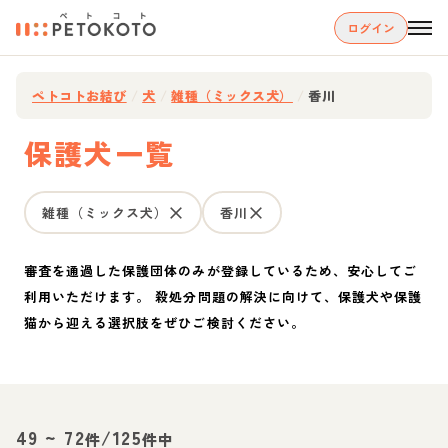
ログイン
ペトコトお結び
/
犬
/
雑種（ミックス犬）
/
香川
保護犬一覧
雑種（ミックス犬）
香川
審査を通過した保護団体のみが登録しているため、安心してご
利用いただけます。 殺処分問題の解決に向けて、保護犬や保護
猫から迎える選択肢をぜひご検討ください。
49
~
72
/
125
件
件中