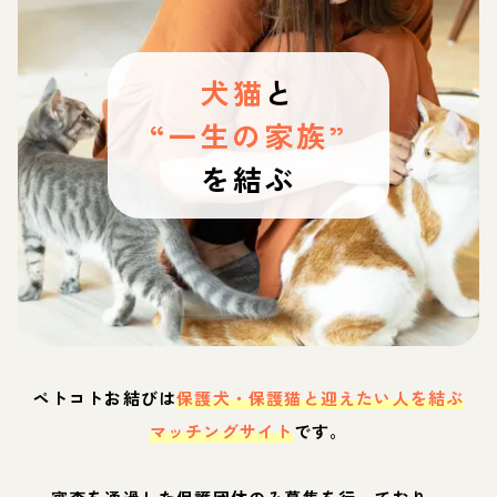
犬猫
と
“一生の家族”
を結ぶ
ペトコトお結びは
保護犬・保護猫と迎えたい人を結ぶ
マッチングサイト
です。