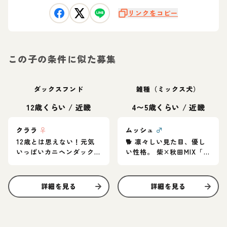
リンクをコピー
この子の条件に似た募集
ダックスフンド
雑種（ミックス犬）
12歳くらい
/
近畿
4〜5歳くらい
/
近畿
クララ
♀
ムッシュ
♂
12歳とは思えない！元気
🐕 凛々しい見た目、優し
いっぱいカニヘンダック
い性格。 柴×秋田MIX「ム
スの女の子♪
ッシュ」家族募集中
詳細を見る
詳細を見る