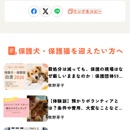
リンクをコピー
保護犬・保護猫を迎えたい方へ
殺処分は減っても、保護の現場はな
ぜ厳しいままなのか｜保護団体59団
体の実態調査【保護犬・保護猫白書
牧野芽子
2026】
【体験談】預かりボランティアと
は？条件や費用、大変なことなど紹
介
牧野芽子