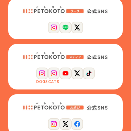
DOGS
CATS