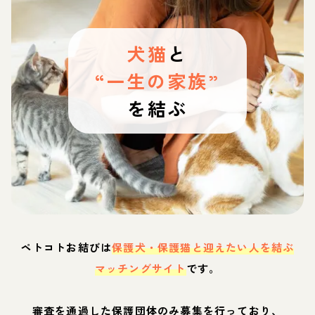
犬猫
と
“一生の家族”
を結ぶ
ペトコトお結びは
保護犬・保護猫と迎えたい人を結ぶ
マッチングサイト
です。
審査を通過した保護団体のみ募集を行っており、