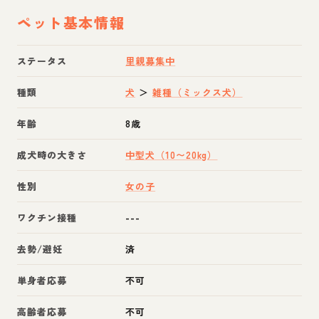
ペット基本情報
ステータス
里親募集中
種類
犬
＞
雑種（ミックス犬）
年齢
8歳
成犬時の大きさ
中型犬（10〜20kg）
性別
女の子
ワクチン接種
---
去勢/避妊
済
単身者応募
不可
高齢者応募
不可