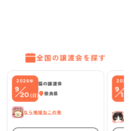
全国の譲渡会を探す
2026
2026
年
猫の譲渡会
9
9
20
奈良県
13
(
日
)
(
なら地域ねこの会
ゆ