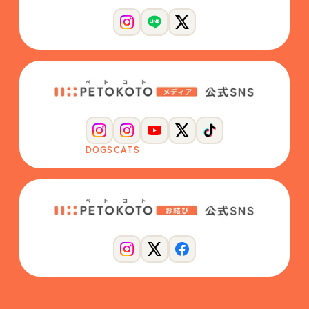
DOGS
CATS