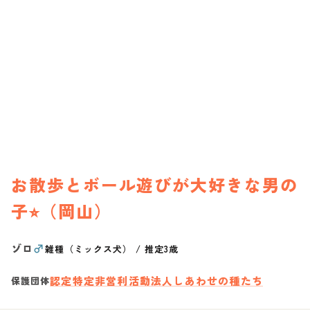
お散歩とボール遊びが大好きな男の
子⭐︎（岡山）
ゾロ
♂
雑種（ミックス犬）
/
推定3歳
認定特定非営利活動法人しあわせの種たち
保護団体