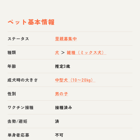
ペット基本情報
ステータス
里親募集中
種類
犬
＞
雑種（ミックス犬）
年齢
推定3歳
成犬時の大きさ
中型犬（10〜20kg）
性別
男の子
ワクチン接種
接種済み
去勢/避妊
済
単身者応募
不可