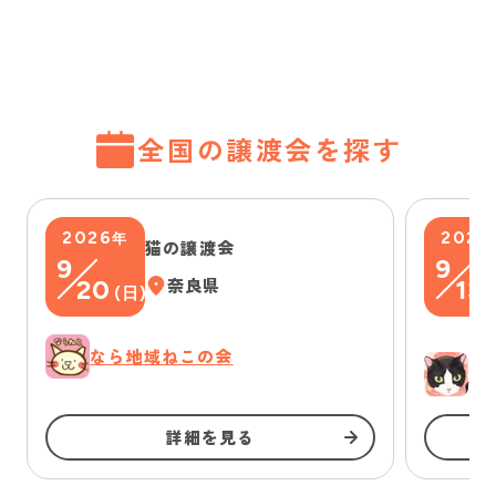
全国の譲渡会を探す
2026
2026
年
猫の譲渡会
9
9
20
奈良県
13
(
日
)
(
なら地域ねこの会
ゆ
詳細を見る