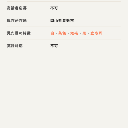
高齢者応募
不可
現在所在地
岡山県倉敷市
見た目の特徴
白
・
茶色
・
短毛
・
黒
・
立ち耳
英語対応
不可