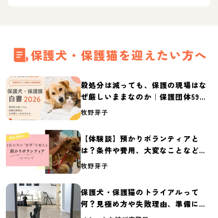
保護犬・保護猫を迎えたい方へ
殺処分は減っても、保護の現場はな
ぜ厳しいままなのか｜保護団体59団
体の実態調査【保護犬・保護猫白書
牧野芽子
2026】
【体験談】預かりボランティアと
は？条件や費用、大変なことなど紹
介
牧野芽子
保護犬・保護猫のトライアルって
何？見極め方や失敗理由、準備に必
要なものを紹介