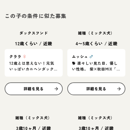
この子の条件に似た募集
ダックスフンド
雑種（ミックス犬）
12歳くらい
/
近畿
4〜5歳くらい
/
近畿
クララ
♀
ムッシュ
♂
12歳とは思えない！元気
🐕 凛々しい見た目、優し
いっぱいカニヘンダック
い性格。 柴×秋田MIX「ム
スの女の子♪
ッシュ」家族募集中
詳細を見る
詳細を見る
雑種（ミックス犬）
雑種（ミックス犬）
3歳10ヶ月
/
近畿
3歳10ヶ月
/
近畿