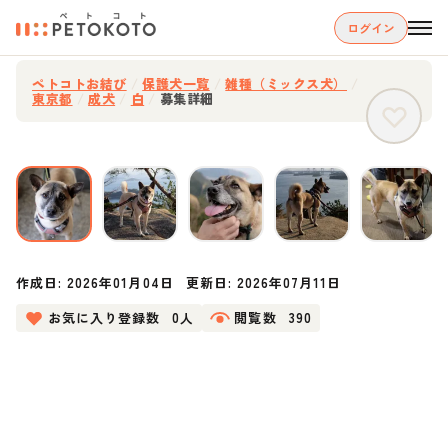
ログイン
ペトコトお結び
/
保護犬一覧
/
雑種（ミックス犬）
/
東京都
/
成犬
/
白
/
募集詳細
作成日:
2026年01月04日
更新日:
2026年07月11日
お気に入り登録数
0人
閲覧数
390