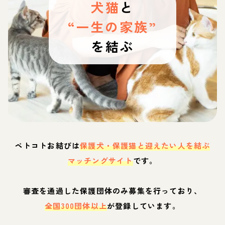
犬猫
と
“一生の家族”
を結ぶ
ペトコトお結びは
保護犬・保護猫と迎えたい人を結ぶ
マッチングサイト
です。
審査を通過した保護団体のみ募集を行っており、
全国300団体以上
が登録しています。