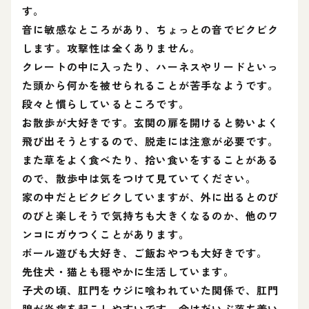
す。
音に敏感なところがあり、ちょっとの音でビクビク
します。攻撃性は全くありません。
クレートの中に入ったり、ハーネスやリードといっ
た頭から何かを被せられることが苦手なようです。
段々と慣らしているところです。
お散歩が大好きです。玄関の扉を開けると勢いよく
飛び出そうとするので、脱走には注意が必要です。
また草をよく食べたり、拾い食いをすることがある
ので、散歩中は気をつけて見ていてください。
家の中だとビクビクしていますが、外に出るとのび
のびと楽しそうで気持ちも大きくなるのか、他のワ
ンコにガウつくことがあります。
ボール遊びも大好き、ご飯おやつも大好きです。
先住犬・猫とも穏やかに生活しています。
子犬の頃、肛門をウジに喰われていた関係で、肛門
腺が炎症を起こしやすいです。今はだいぶ落ち着い