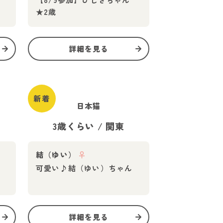
★2歳
詳細を見る
新着
日本猫
3歳くらい
/
関東
♂
結（ゆい）
♀
可愛い♪結（ゆい）ちゃん
詳細を見る