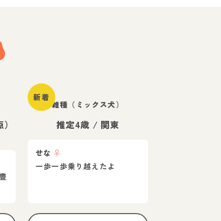
新着
雑種（ミックス犬）
点）
推定4歳
/
関東
せな
♀
一歩一歩乗り越えたよ
豊