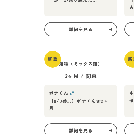
★
詳細を見る
新着
新
雑種（ミックス猫）
2ヶ月
/
関東
ポテくん
♂
【8/9参加】ポテくん★2ヶ
月
詳細を見る