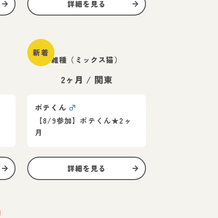
詳細を見る
新着
雑種（ミックス猫）
2ヶ月
/
関東
ポテくん
♂
【8/9参加】ポテくん★2ヶ
月
詳細を見る