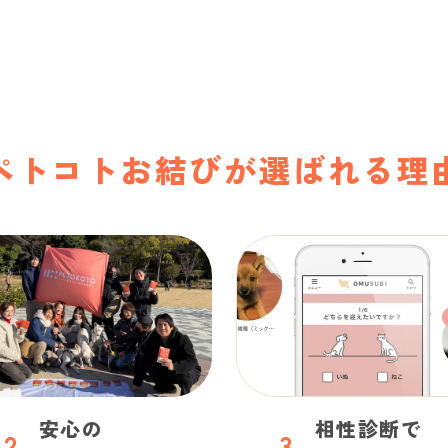
ペトコトお結びが
選ばれる理
安心の
相性診断で
2
.
3
.