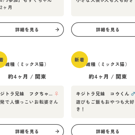
2ヶ月
詳細を見る
詳細を見る
着
新着
雑種（ミックス猫）
雑種（ミックス猫）
約4ヶ月
/
関東
約4ヶ月
/
関東
キジトラ兄妹 フクちゃん
♀
キジトラ兄妹 コウくん
活発で人懐っこいお転婆さん
遊びもご飯もおやつも大好
き！
詳細を見る
詳細を見る