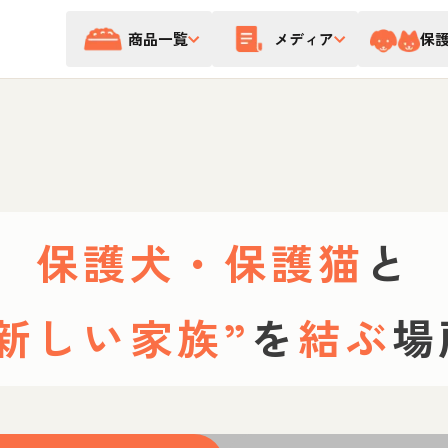
商品一覧
メディア
保
保護犬・保護猫
と
“新しい家族”
を
結ぶ
場