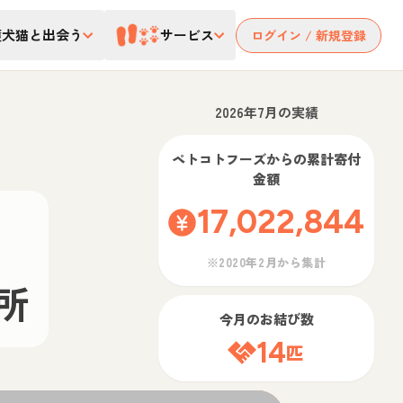
護犬猫と出会う
サービス
ログイン / 新規登録
2026年7月の実績
ペトコトフーズ
からの累計寄付
金額
17,022,844
※2020年2月から集計
所
今月のお結び数
14
匹