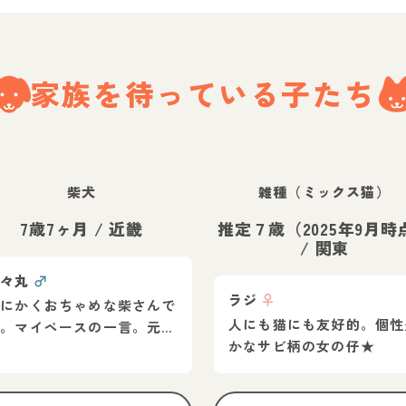
家族を
待っている子たち
柴犬
雑種（ミックス猫）
7歳7ヶ月
/
近畿
推定７歳（2025年9月時
/
関東
茶々丸
♂
ラジ
♀
とにかくおちゃめな柴さんで
人にも猫にも友好的。個性
す。マイペースの一言。元気
かなサビ柄の女の仔★
いっぱいで遊んでいます。