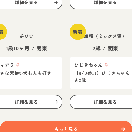
詳細を見る
詳細を見る
着
新着
チワワ
雑種（ミックス猫）
1歳10ヶ月
/
関東
2歳
/
関東
ティアラ
♀
ひじきちゃん
♀
さな天使✨️犬も人も好き
【8/9参加】ひじきちゃん
★2歳
詳細を見る
詳細を見る
もっと見る