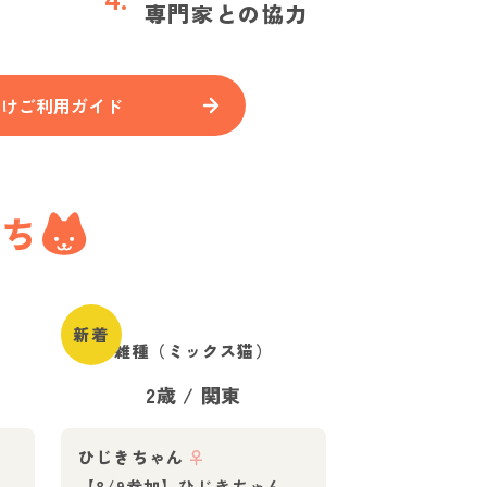
専門家との協力
向けご利用ガイド
たち
新着
雑種（ミックス猫）
2歳
/
関東
ひじきちゃん
♀
【8/9参加】ひじきちゃん