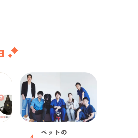
由
ペットの
4
.