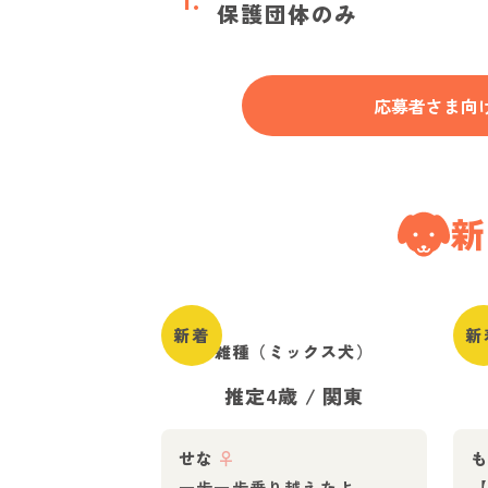
保護団体のみ
応募者さま向
新
新着
新
雑種（ミックス犬）
推定4歳
/
関東
せな
♀
一歩一歩乗り越えたよ
【