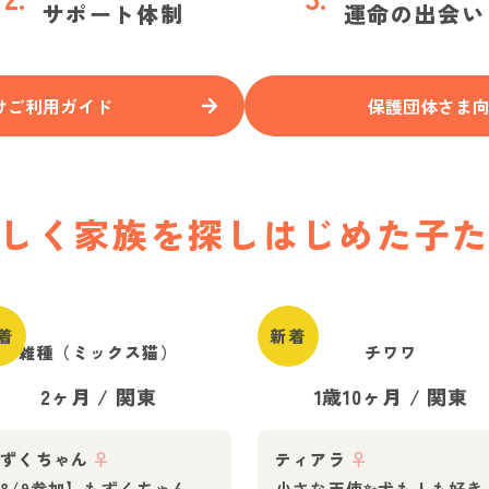
サポート体制
運命の出会い
けご利用ガイド
保護団体さま
しく家族を
探しはじめた子
着
新着
雑種（ミックス猫）
チワワ
2ヶ月
/
関東
1歳10ヶ月
/
関東
もずくちゃん
♀
ティアラ
♀
8/9参加】もずくちゃん
小さな天使✨️犬も人も好き