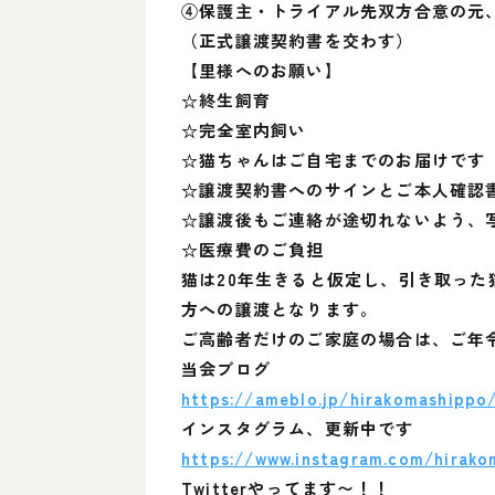
④保護主・トライアル先双方合意の元
（正式譲渡契約書を交わす）
【里様へのお願い】
☆終生飼育
☆完全室内飼い
☆猫ちゃんはご自宅までのお届けです
☆譲渡契約書へのサインとご本人確認
☆譲渡後もご連絡が途切れないよう、
☆医療費のご負担
猫は20年生きると仮定し、引き取っ
方への譲渡となります。
ご高齢者だけのご家庭の場合は、ご年
当会ブログ
https://ameblo.jp/hirakomashippo
インスタグラム、更新中です
https://www.instagram.com/hirako
Twitterやってます〜！！