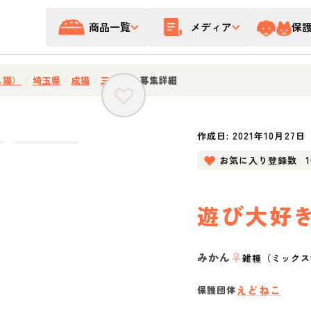
商品一覧
メディア
保
ス猫）
/
埼玉県
/
成猫
/
三毛猫
/
募集詳細
作成日:
2021年10月27日
お気に入り登録数
遊び大好
みかん
♀
雑種（ミックス
えどねこ
保護団体