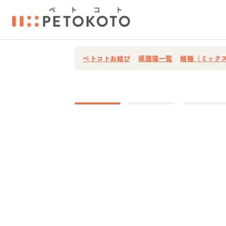
ペトコトお結び
/
保護猫一覧
/
雑種（ミック