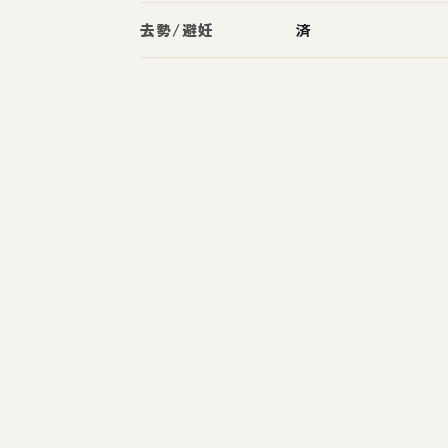
去勢/避妊
済