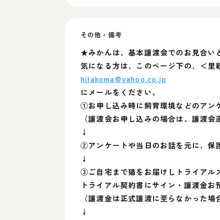
その他・備考
★みかんは、基本譲渡会でのお見合い
気になる方は、このページ下の、＜里
hilakoma@yahoo.co.jp
にメールをください。
①お申し込み時に飼育環境などのアン
（譲渡会お申し込みの場合は、譲渡会運
↓
②アンケートや当日のお話を元に、保
↓
③ご自宅まで猫をお届けしトライアル
トライアル契約書にサイン・譲渡金お
（譲渡金は正式譲渡に至らなかった場
↓