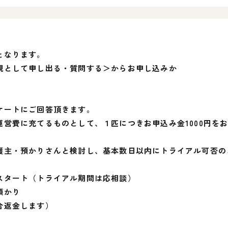
となります。
親として申し出る・質問する＞からお申し込みか
ケートにご回答頂きます。
営費に充てるものとして、１匹につきお申込み金1000円を
護主・預かりさんと検討し、基本数日以内にトライアル可否の
スタート（トライアル期間は応相談）
預かり
合返金します）