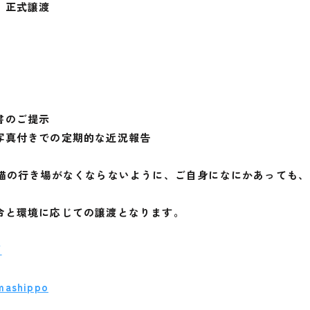
、正式譲渡
書のご提示
写真付きでの定期的な近況報告
た猫の行き場がなくならないように、ご自身になにかあっても
令と環境に応じての譲渡となります。
/
mashippo