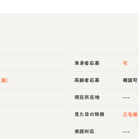
単身者応募
可
ス猫）
高齢者応募
相談可
現在所在地
---
見た目の特徴
三毛猫
英語対応
---