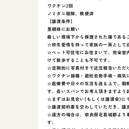
ワクチン2回
ノミダニ駆除、検便済
【譲渡条件】
里親様にお願い
厳しい環境下から保護された猫である
☆終生愛情を持って家族の一員として
☆ペット可住宅にお住まいで、完全室
けて散歩することも不可です。
☆定期的に写真付きで近況報告いただ
☆ワクチン接種・避妊去勢手術・病気
☆医療費や日々の生活を送る上で、動物
す。長いスパンでお考え頂きますよう
☆まずはお見合い(もしくは譲渡会)
☆譲渡契約書を交わしていただき、譲
☆遠方の場合は、奈良県北葛城郡より
す。