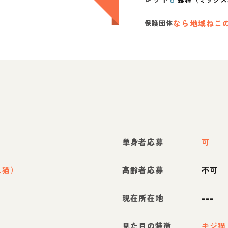
なら地域ねこ
保護団体
単身者応募
可
ス猫）
高齢者応募
不可
現在所在地
---
見た目の特徴
キジ猫