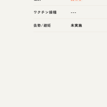
ワクチン接種
---
去勢/避妊
未実施