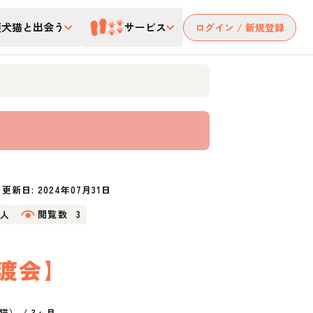
護犬猫と出会う
サービス
ログイン / 新規登録
更新日:
2024年07月31日
9人
閲覧数
3
譲渡会】
猫）
/
3ヶ月