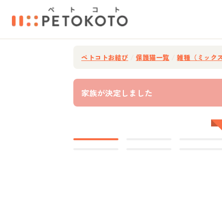
ペトコトお結び
/
保護猫一覧
/
雑種（ミック
家族が決定しました