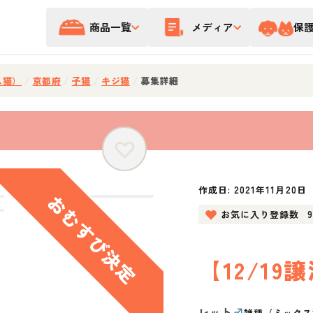
商品一覧
メディア
保
ス猫）
/
京都府
/
子猫
/
キジ猫
/
募集詳細
作成日:
2021年11月20日
お気に入り登録数
【12/19
レット
♂
雑種（ミックス