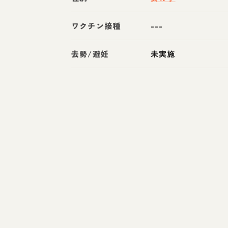
ワクチン接種
---
去勢/避妊
未実施