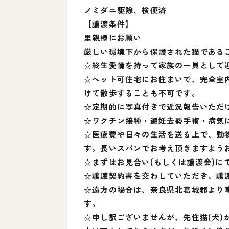
ノミダニ駆除、検便済
【譲渡条件】
里親様にお願い
厳しい環境下から保護された猫である
☆終生愛情を持って家族の一員として
☆ペット可住宅にお住まいで、完全室
けて散歩することも不可です。
☆定期的に写真付きで近況報告いただ
☆ワクチン接種・避妊去勢手術・病気
☆医療費や日々の生活を送る上で、動物
す。長いスパンでお考え頂きますよう
☆まずはお見合い(もしくは譲渡会)
☆譲渡契約書を交わしていただき、譲
☆遠方の場合は、奈良県北葛城郡より
す。
☆申し訳ございませんが、先住猫(犬