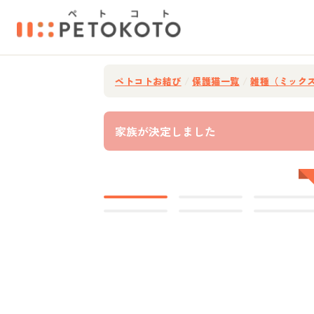
ペトコトお結び
/
保護猫一覧
/
雑種（ミック
家族が決定しました