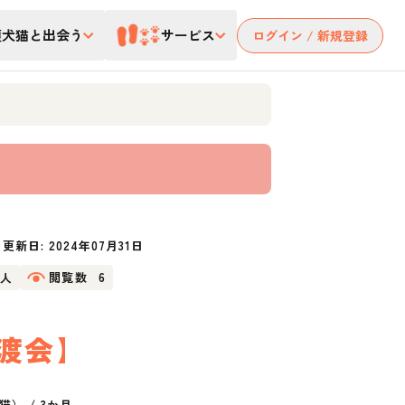
護犬猫と出会う
サービス
ログイン / 新規登録
更新日:
2024年07月31日
5人
閲覧数
6
譲渡会】
猫）
/
3か月