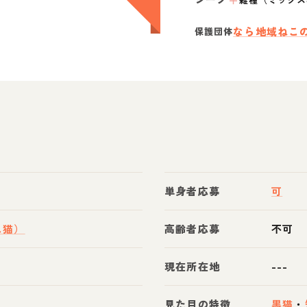
なら地域ねこ
保護団体
単身者応募
可
ス猫）
高齢者応募
不可
現在所在地
---
見た目の特徴
黒猫
・