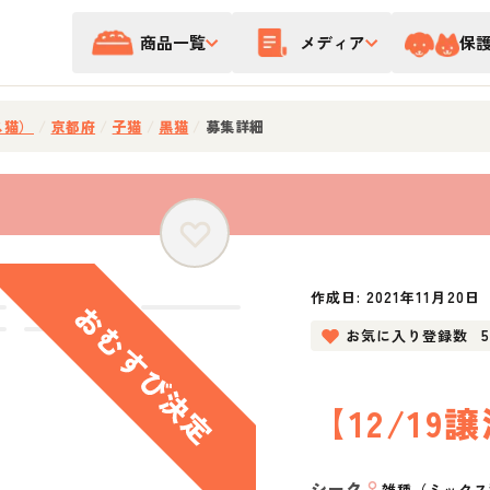
商品一覧
メディア
保
ス猫）
/
京都府
/
子猫
/
黒猫
/
募集詳細
作成日:
2021年11月20日
お気に入り登録数
【12/19
シーク
♀
雑種（ミックス