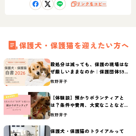
リンクをコピー
保護犬・保護猫を迎えたい方へ
殺処分は減っても、保護の現場はな
ぜ厳しいままなのか｜保護団体59団
体の実態調査【保護犬・保護猫白書
牧野芽子
2026】
【体験談】預かりボランティアと
は？条件や費用、大変なことなど紹
介
牧野芽子
保護犬・保護猫のトライアルって