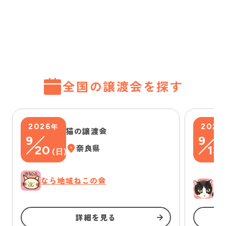
全国の譲渡会を探す
2026
2026
年
猫の譲渡会
9
9
20
奈良県
13
(
日
)
(
なら地域ねこの会
ゆ
詳細を見る