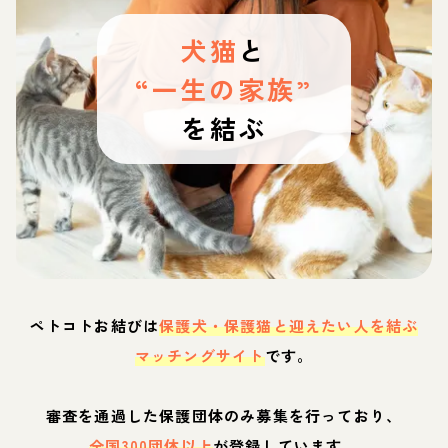
犬猫
と
“一生の家族”
を結ぶ
ペトコトお結びは
保護犬・保護猫と迎えたい人を結ぶ
マッチングサイト
です。
審査を通過した保護団体のみ募集を行っており、
全国300団体以上
が登録しています。