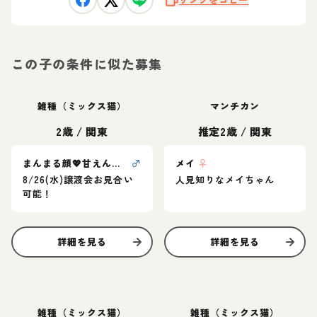
この子の条件に似た募集
雑種（ミックス猫）
マンチカン
2歳
/
関東
推定2歳
/
関東
まんまる顔💖甘えん坊愛らしさ満点甘平くん
♂
メイ
♀
8/26(水)譲渡会お見合い
人見知りなメイちゃん
可能！
詳細を見る
詳細を見る
雑種（ミックス猫）
雑種（ミックス猫）