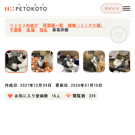
ログイン
ペトコトお結び
/
保護猫一覧
/
雑種（ミックス猫）
/
千葉県
/
成猫
/
短毛
/
募集詳細
作成日:
2021年12月09日
更新日:
2026年07月10日
お気に入り登録数
16人
閲覧数
339