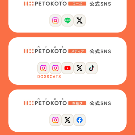
DOGS
CATS