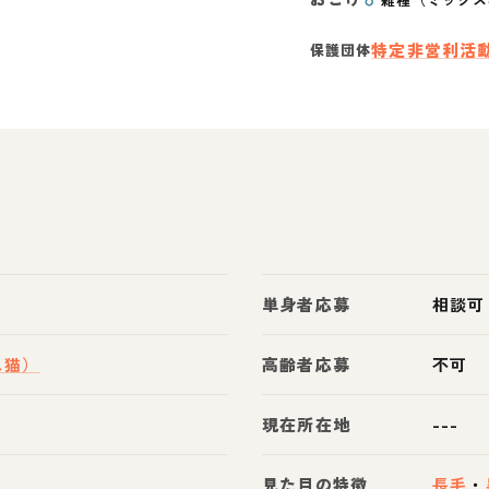
特定非営利活動
保護団体
単身者応募
相談可
ス猫）
高齢者応募
不可
現在所在地
---
見た目の特徴
長毛
・