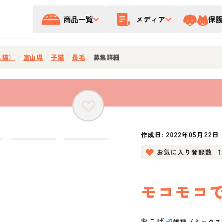
商品一覧
メディア
保
ス猫）
/
富山県
/
子猫
/
長毛
/
募集詳細
作成日:
2022年05月22日
お気に入り登録数
モコモコ
おこげ
♂
雑種（ミックス