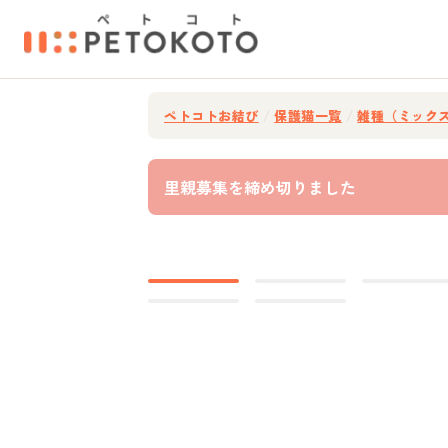
ペトコトお結び
/
保護猫一覧
/
雑種（ミック
里親募集を締め切りました