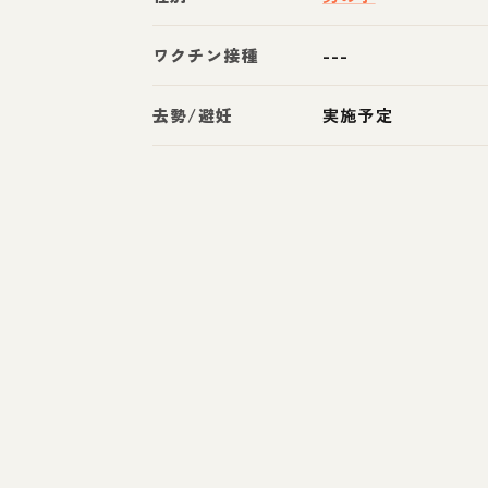
ワクチン接種
---
去勢/避妊
実施予定