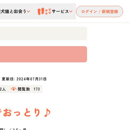
護犬猫と出会う
サービス
ログイン / 新規登録
更新日:
2024年07月31日
12人
閲覧数
173
でおっとり♪
猫）
/
1.5ヶ月