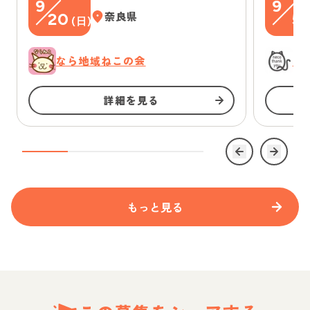
9
9
20
奈良県
5
(
日
)
(
なら地域ねこの会
に
詳細を見る
もっと見る