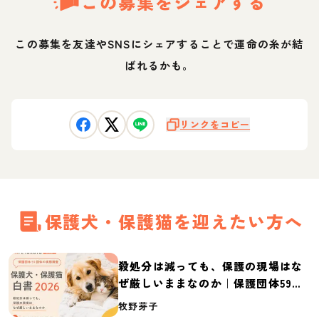
この募集をシェアする
この募集を友達やSNSにシェアすることで運命の糸が結
ばれるかも。
リンクをコピー
保護犬・保護猫を迎えたい方へ
殺処分は減っても、保護の現場はな
ぜ厳しいままなのか｜保護団体59団
体の実態調査【保護犬・保護猫白書
牧野芽子
2026】