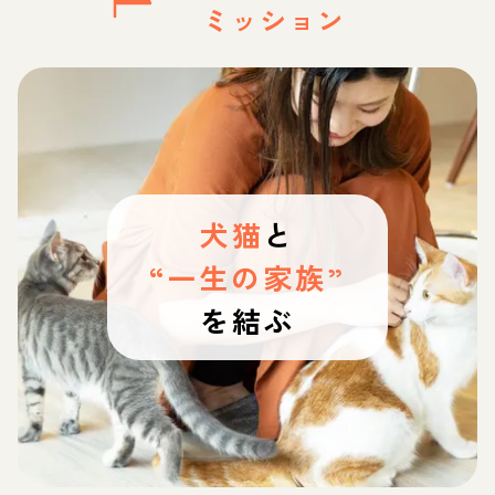
ミッション
犬猫
と
“一生の家族”
を結ぶ