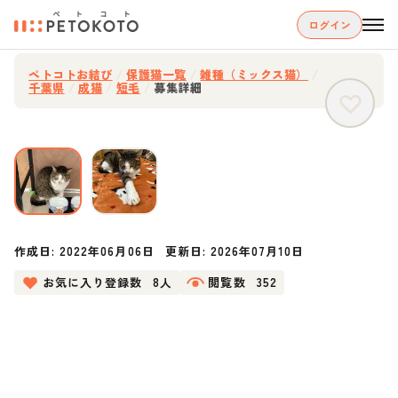
ログイン
ペトコトお結び
/
保護猫一覧
/
雑種（ミックス猫）
/
千葉県
/
成猫
/
短毛
/
募集詳細
作成日:
2022年06月06日
更新日:
2026年07月10日
お気に入り登録数
8人
閲覧数
352