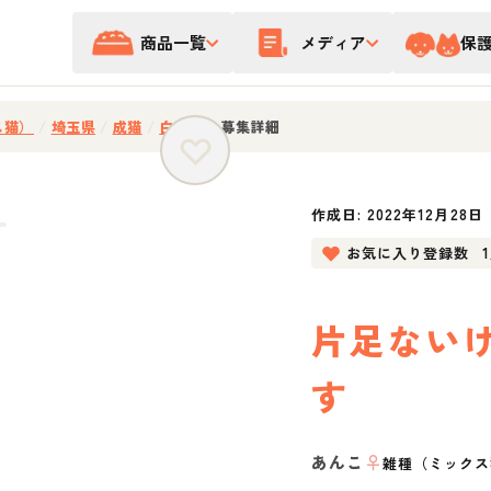
商品一覧
メディア
保
ス猫）
/
埼玉県
/
成猫
/
白黒猫
/
募集詳細
作成日:
2022年12月28日
お気に入り登録数
片足ない
す
あんこ
♀
雑種（ミックス