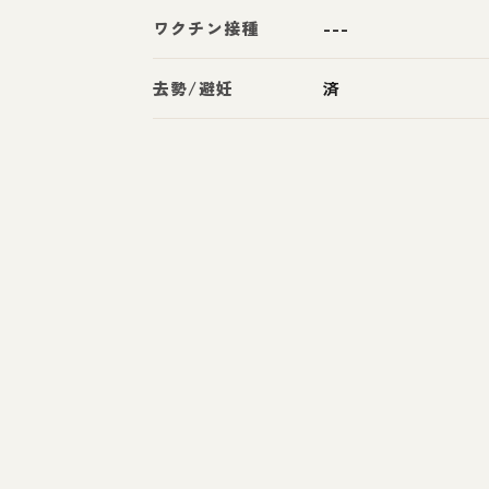
ワクチン接種
---
去勢/避妊
済