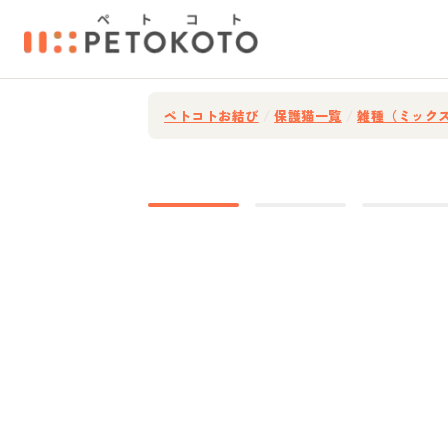
ペトコトお結び
/
保護猫一覧
/
雑種（ミック