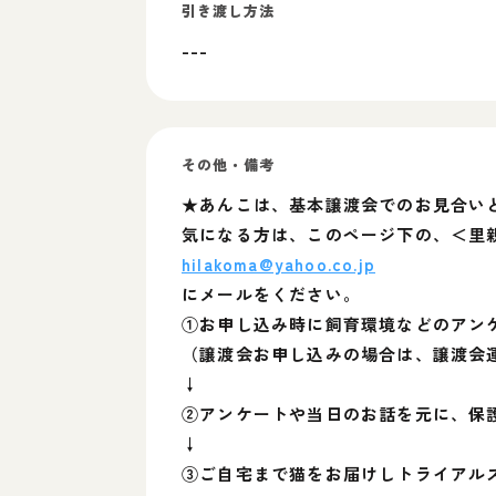
引き渡し方法
---
その他・備考
★あんこは、基本譲渡会でのお見合い
気になる方は、このページ下の、＜里
hilakoma@yahoo.co.jp
にメールをください。
①お申し込み時に飼育環境などのアン
（譲渡会お申し込みの場合は、譲渡会運
↓
②アンケートや当日のお話を元に、保
↓
③ご自宅まで猫をお届けしトライアル