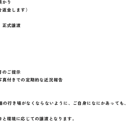
預かり
合返金します）
、正式譲渡
書のご提示
写真付きでの定期的な近況報告
た猫の行き場がなくならないように、ご自身になにかあっても
令と環境に応じての譲渡となります。