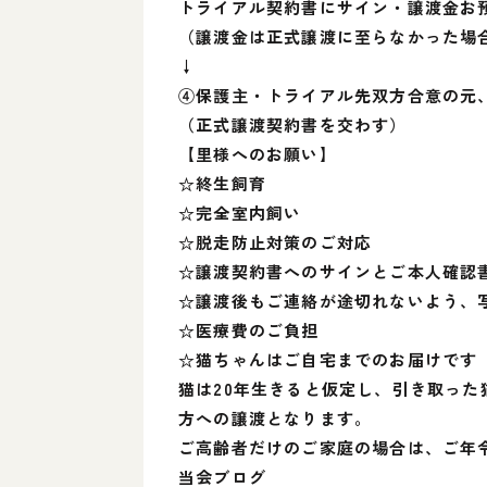
トライアル契約書にサイン・譲渡金お
（譲渡金は正式譲渡に至らなかった場
↓
④保護主・トライアル先双方合意の元
（正式譲渡契約書を交わす）
【里様へのお願い】
☆終生飼育
☆完全室内飼い
☆脱走防止対策のご対応
☆譲渡契約書へのサインとご本人確認
☆譲渡後もご連絡が途切れないよう、
☆医療費のご負担
☆猫ちゃんはご自宅までのお届けです
猫は20年生きると仮定し、引き取っ
方への譲渡となります。
ご高齢者だけのご家庭の場合は、ご年
当会ブログ