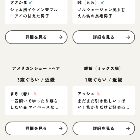
ささかま
♂
峠（とわ）
♂
シャム風イケメン💙ブル
ノルウェージャン風♪甘
ーアイの甘えた男子
えん坊の長毛男子
詳細を見る
詳細を見る
アメリカンショートヘア
雑種（ミックス猫）
3歳ぐらい
/
近畿
1歳ぐらい
/
近畿
まき（巻）
♀
アッシュ
♀
一匹飼いでゆったり暮ら
まだまだ引き出しいっぱ
したい♨️ マイペースなア
い！怖がりだけど好奇心
メショ女子
旺盛なグレー猫
詳細を見る
詳細を見る