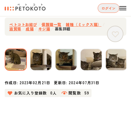
ログイン
ペトコトお結び
/
保護猫一覧
/
雑種（ミックス猫）
/
滋賀県
/
成猫
/
キジ猫
/
募集詳細
作成日:
2023年02月21日
更新日:
2024年07月31日
お気に入り登録数
0人
閲覧数
59