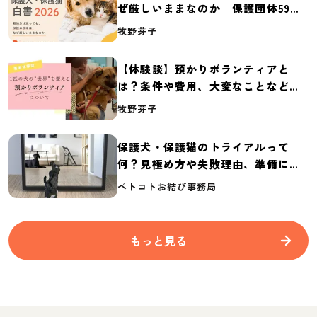
ぜ厳しいままなのか｜保護団体59団
体の実態調査【保護犬・保護猫白書
牧野芽子
2026】
【体験談】預かりボランティアと
は？条件や費用、大変なことなど紹
介
牧野芽子
保護犬・保護猫のトライアルって
何？見極め方や失敗理由、準備に必
要なものを紹介
ペトコトお結び事務局
もっと見る