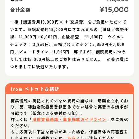
¥
15,000
合計金額
一律【譲渡費用15,000円※ + 交通費】をご負担いただいて
います。※譲渡費用15,000円に含まれるもの（避妊／去勢手
術：11,000円／6,600円、血液検査： 11,000円、ウイルス
チェック： 3,850円、三種混合ワクチン：3,850円＋3,000
円、ブロードライン：1,595円 等ですが、譲渡費用につき
ましては15,000円以上のご負担はありません。 ※交通費に
つきましては後述いたします。
from
ペトコトお結び
募集情報に明記されていない費用の請求は一切禁止されてお
り、第一種動物取扱業登録団体でない場合は実費のみ請求が
可能です（任意による寄付は可能）。
詳しくは「
団体登録基準・募集掲載ガイドライン
」をご確認
ください。
もし応募後に不当な請求があった場合、保護団体の再審査を
しますので、お手数ですが
こちら
よりご連絡ください。