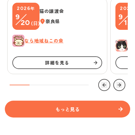
2026
2026
年
猫の譲渡会
9
9
20
奈良県
13
(
日
)
(
なら地域ねこの会
ゆ
詳細を見る
もっと見る