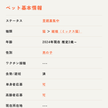
ペット基本情報
ステータス
里親募集中
種類
猫
＞
雑種（ミックス猫）
年齢
2024年現在 推定2歳～
性別
男の子
ワクチン接種
---
去勢/避妊
済
単身者応募
可
高齢者応募
可
現在所在地
---