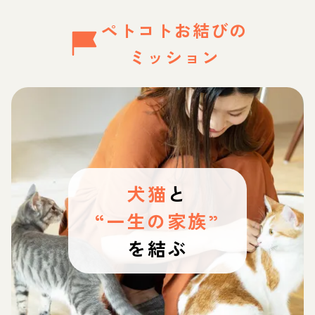
ペトコトお結びの
ミッション
犬猫
と
“一生の家族”
を結ぶ