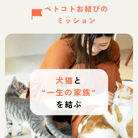
ペトコトお結びの
ミッション
犬猫
と
“一生の家族”
を結ぶ