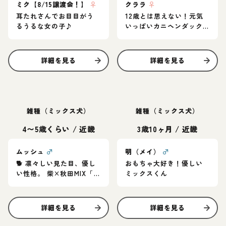
ミク【8/15譲渡会！】
♀
クララ
♀
耳たれさんでお目目がう
12歳とは思えない！元気
るうるな女の子♪
いっぱいカニヘンダック
スの女の子♪
詳細を見る
詳細を見る
雑種（ミックス犬）
雑種（ミックス犬）
4〜5歳くらい
/
近畿
3歳10ヶ月
/
近畿
ムッシュ
♂
明（メイ）
♂
🐕 凛々しい見た目、優し
おもちゃ大好き！優しい
い性格。 柴×秋田MIX「ム
ミックスくん
ッシュ」家族募集中
詳細を見る
詳細を見る