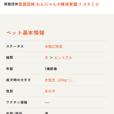
愛護団体 わんにゃん小梅保育園 ＦＡＲＣＯ
保護団体
ペット基本情報
ステータス
お結び決定
種類
犬
＞
ピットブル
年齢
1歳前後
成犬時の大きさ
大型犬（20kg〜）
性別
女の子
ワクチン接種
---
去勢/避妊
済