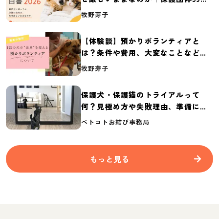
体の実態調査【保護犬・保護猫白書
牧野芽子
2026】
【体験談】預かりボランティアと
は？条件や費用、大変なことなど紹
介
牧野芽子
保護犬・保護猫のトライアルって
何？見極め方や失敗理由、準備に必
要なものを紹介
ペトコトお結び事務局
もっと見る