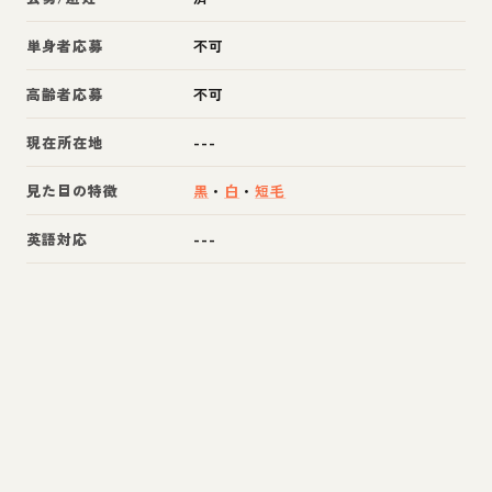
単身者応募
不可
高齢者応募
不可
現在所在地
---
見た目の特徴
黒
・
白
・
短毛
英語対応
---