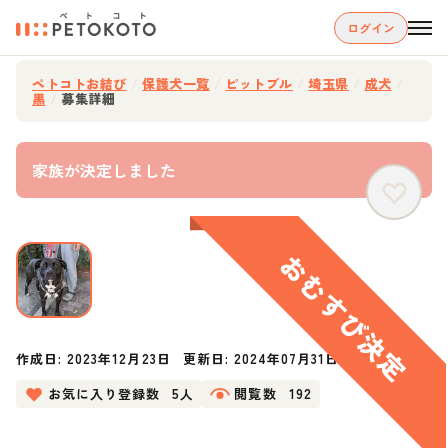
ログイン
ペトコトお結び
/
保護犬一覧
/
ピットブル
/
埼玉県
/
成犬
/
黒
/
募集詳細
家族が決定しました
作成日:
2023年12月23日
更新日:
2024年07月31日
お気に入り登録数
5人
閲覧数
192