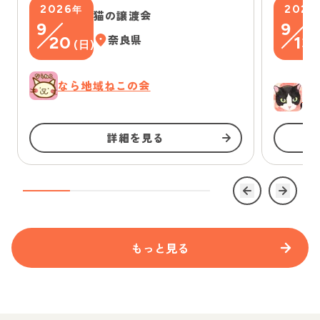
2026
2026
年
猫の譲渡会
9
9
20
奈良県
13
(
日
)
(
なら地域ねこの会
ゆ
詳細を見る
もっと見る